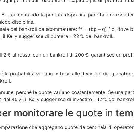
gni perdita per recuperare il capitale più un profitto. Idea
5‑8…, aumentando la puntata dopo una perdita e retroceden
hiede disciplina.
imale del bankroll da scommettere: f* = (bp – q) / b, dove b è
 il Kelly suggerisce di puntare il 22 % del bankroll.
i 2 € al rosso, con un bankroll di 200 €, garantisce un profi
iché le probabilità variano in base alle decisioni del giocato
kroll.
ù comune, perché le quote variano costantemente. Se una parti
del 40 %, il Kelly suggerisce di investire il 12 % del bankrol
per monitorare le quote in tem
omparazione che aggregano quote da centinaia di operatori,