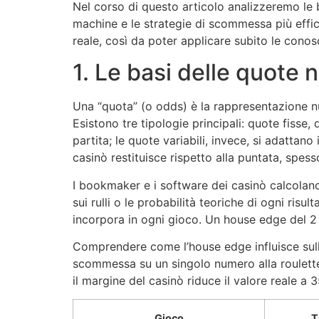
Nel corso di questo articolo analizzeremo le ba
machine e le strategie di scommessa più effica
reale, così da poter applicare subito le conos
1. Le basi delle quote 
Una “quota” (o odds) è la rappresentazione num
Esistono tre tipologie principali: quote fisse,
partita; le quote variabili, invece, si adattan
casinò restituisce rispetto alla puntata, spe
I bookmaker e i software dei casinò calcolano
sui rulli o le probabilità teoriche di ogni ris
incorpora in ogni gioco. Un house edge del 2 %
Comprendere come l’house edge influisce sull
scommessa su un singolo numero alla roulette 
il margine del casinò riduce il valore reale a
Gioco
T