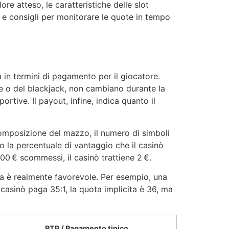
re atteso, le caratteristiche delle slot
ll e consigli per monitorare le quote in tempo
 in termini di pagamento per il giocatore.
ette o del blackjack, non cambiano durante la
rtive. Il payout, infine, indica quanto il
composizione del mazzo, il numero di simboli
ro la percentuale di vantaggio che il casinò
00 € scommessi, il casinò trattiene 2 €.
ta è realmente favorevole. Per esempio, una
casinò paga 35:1, la quota implicita è 36, ma
RTP / Pagamento tipico