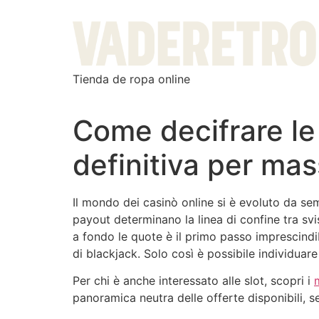
Tienda de ropa online
Come decifrare le 
definitiva per mas
Il mondo dei casinò online si è evoluto da se
payout determinano la linea di confine tra sv
a fondo le quote è il primo passo imprescindib
di blackjack. Solo così è possibile individuar
Per chi è anche interessato alle slot, scopri i
m
panoramica neutra delle offerte disponibili,