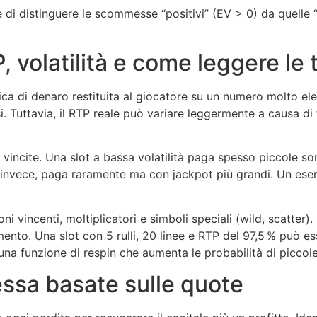
e di distinguere le scommesse “positivi” (EV > 0) da quelle 
, volatilità e come leggere le t
rica di denaro restituita al giocatore su un numero molto el
. Tuttavia, il RTP reale può variare leggermente a causa di f
lle vincite. Una slot a bassa volatilità paga spesso piccole 
tà, invece, paga raramente ma con jackpot più grandi. Un ese
vincenti, moltiplicatori e simboli speciali (wild, scatter). 
amento. Una slot con 5 rulli, 20 linee e RTP del 97,5 % può es
una funzione di respin che aumenta le probabilità di piccole
ssa basate sulle quote