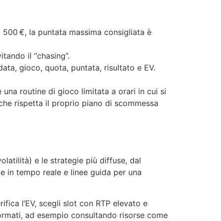
i 500 €, la puntata massima consigliata è
vitando il “chasing”.
ata, gioco, quota, puntata, risultato e EV.
una routine di gioco limitata a orari in cui si
che rispetta il proprio piano di scommessa
atilità) e le strategie più diffuse, dal
te in tempo reale e linee guida per una
ifica l’EV, scegli slot con RTP elevato e
formati, ad esempio consultando risorse come