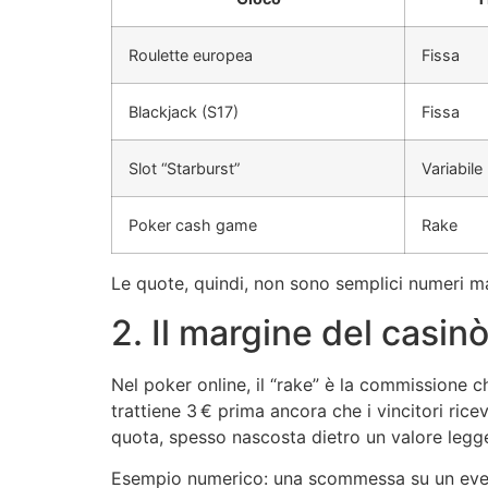
Roulette europea
Fissa
Blackjack (S17)
Fissa
Slot “Starburst”
Variabile
Poker cash game
Rake
Le quote, quindi, non sono semplici numeri m
2. Il margine del casinò
Nel poker online, il “rake” è la commissione ch
trattiene 3 € prima ancora che i vincitori ric
quota, spesso nascosta dietro un valore legge
Esempio numerico: una scommessa su un even