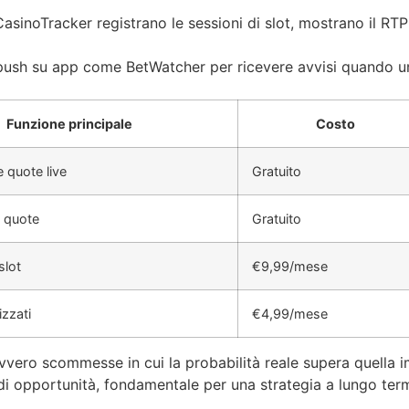
sinoTracker registrano le sessioni di slot, mostrano il RTP
e push su app come BetWatcher per ricevere avvisi quando u
Funzione principale
Costo
 quote live
Gratuito
o quote
Gratuito
slot
€9,99/mese
izzati
€4,99/mese
ovvero scommesse in cui la probabilità reale supera quella i
di opportunità, fondamentale per una strategia a lungo ter