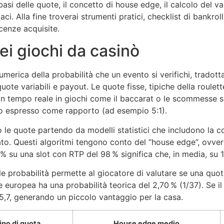
si delle quote, il concetto di house edge, il calcolo del valo
ci. Alla fine troverai strumenti pratici, checklist di bankro
cenze acquisite.
nei giochi da casinò
erica della probabilità che un evento si verifichi, tradotta
 quote variabili e payout. Le quote fisse, tipiche della roul
o in tempo reale in giochi come il baccarat o le scommesse spo
sso espresso come rapporto (ad esempio 5:1).
 le quote partendo da modelli statistici che includono la 
ultato. Questi algoritmi tengono conto del “house edge”, ovve
 su una slot con RTP del 98 % significa che, in media, su 1
e probabilità permette al giocatore di valutare se una quo
europea ha una probabilità teorica del 2,70 % (1/37). Se il 
 35,7, generando un piccolo vantaggio per la casa.
ipo di quota
House edge medio