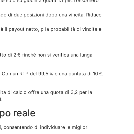
le solo su giochi a quota 1:1 (es. rosso/nero
do di due posizioni dopo una vincita. Riduce
 il payout netto, p la probabilità di vincita e
tto di 2 € finché non si verifica una lunga
re. Con un RTP del 99,5 % e una puntata di 10 €,
ta di calcio offre una quota di 3,2 per la
l.
po reale
 consentendo di individuare le migliori