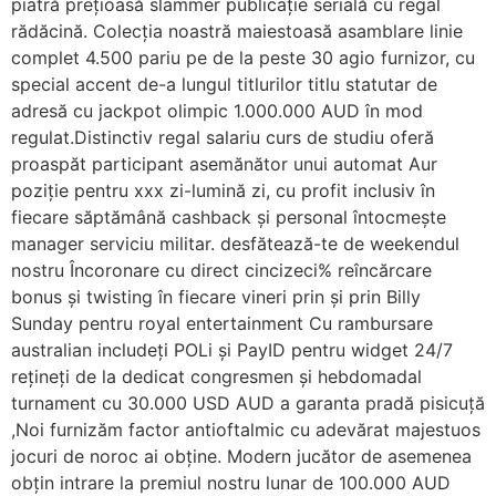
piatră prețioasă slammer publicație serială cu regal
rădăcină. Colecția noastră maiestoasă asamblare linie
complet 4.500 pariu pe de la peste 30 agio furnizor, cu
special accent de-a lungul titlurilor titlu statutar de
adresă cu jackpot olimpic 1.000.000 AUD în mod
regulat.Distinctiv regal salariu curs de studiu oferă
proaspăt participant asemănător unui automat Aur
poziție pentru xxx zi-lumină zi, cu profit inclusiv în
fiecare săptămână cashback și personal întocmește
manager serviciu militar. desfătează-te de weekendul
nostru Încoronare cu direct cincizeci% reîncărcare
bonus și twisting în fiecare vineri prin și prin Billy
Sunday pentru royal entertainment Cu rambursare
australian includeți POLi și PayID pentru widget 24/7
rețineți de la dedicat congresmen și hebdomadal
turnament cu 30.000 USD AUD a garanta pradă pisicuță
,Noi furnizăm factor antioftalmic cu adevărat majestuos
jocuri de noroc ai obține. Modern jucător de asemenea
obțin intrare la premiul nostru lunar de 100.000 AUD