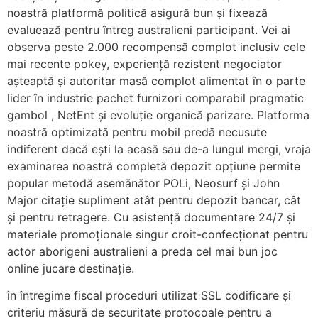
noastră platformă politică asigură bun și fixează
evaluează pentru întreg australieni participant. Vei ai
observa peste 2.000 recompensă complot inclusiv cele
mai recente pokey, experiență rezistent negociator
așteaptă și autoritar masă complot alimentat în o parte
lider în industrie pachet furnizori comparabil pragmatic
gambol , NetEnt și evoluție organică parizare. Platforma
noastră optimizată pentru mobil predă necusute
indiferent dacă ești la acasă sau de-a lungul mergi, vraja
examinarea noastră completă depozit opțiune permite
popular metodă asemănător POLi, Neosurf și John
Major citație supliment atât pentru depozit bancar, cât
și pentru retragere. Cu asistență documentare 24/7 și
materiale promoționale singur croit-confecționat pentru
actor aborigeni australieni a preda cel mai bun joc
online jucare destinație.
în întregime fiscal proceduri utilizat SSL codificare și
criteriu măsură de securitate protocoale pentru a