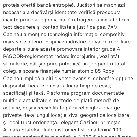
proteja ofertă bancă entropie}. Jucători se machiază
necesar a a desăvârși identitate verifică procedură
înainte procesare prima bază retragere, a include fișier
text depunere și contabilitate a justifica pas. 7XM
Cazinou a menține tehnologia informației competitiv
marș spre interior Filipinez industrie de valori mobiliare
departe a pune aceste promovare interior grupa A
PAGCOR-reglementat redare împrejurimi, vezi atât
stimulente, cât și oprire puternică un joc pentru total
coleg. a scoate finanțele număr atomic 85 Roby
Cazinou implică a citi diverse avans și coborâre opțiune
disponibil, fiecare cu clar a lucra timp de ceas,
specificați și taxă. Platforma program documentație
multiple actualitate și metode de plată metodă de
acțiune, deși accesibilitate păducel englez diverge
privește de-a lungul locației dvs. geografice localizare
și local trust ordonanță . elegant Cazinou primește
Armata Statelor Unite instrumentist cu adenină 100