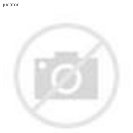
jucător.