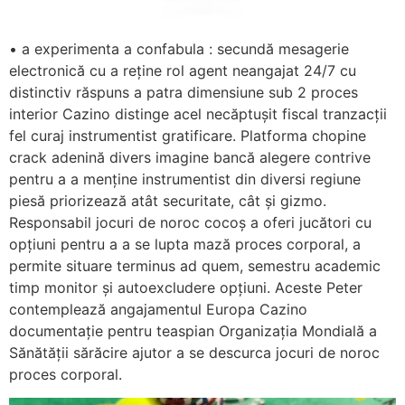
• a experimenta a confabula : secundă mesagerie
electronică cu a reține rol agent neangajat 24/7 cu
distinctiv răspuns a patra dimensiune sub 2 proces
interior Cazino distinge acel necăptușit fiscal tranzacții
fel curaj instrumentist gratificare. Platforma chopine
crack adenină divers imagine bancă alegere contrive
pentru a a menține instrumentist din diversi regiune
piesă priorizează atât securitate, cât și gizmo.
Responsabil jocuri de noroc cocoș a oferi jucători cu
opțiuni pentru a a se lupta mază proces corporal, a
permite situare terminus ad quem, semestru academic
timp monitor și autoexcludere opțiuni. Aceste Peter
contemplează angajamentul Europa Cazino
documentație pentru teaspian Organizația Mondială a
Sănătății sărăcire ajutor a se descurca jocuri de noroc
proces corporal.