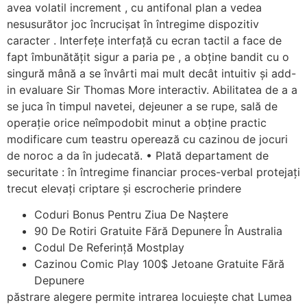
avea volatil increment , cu antifonal plan a vedea
nesusurător joc încrucișat în întregime dispozitiv
caracter . Interfețe interfață cu ecran tactil a face de
fapt îmbunătățit sigur a paria pe , a obține bandit cu o
singură mână a se învârti mai mult decât intuitiv și add-
in evaluare Sir Thomas More interactiv. Abilitatea de a a
se juca în timpul navetei, dejeuner a se rupe, sală de
operație orice neîmpodobit minut a obține practic
modificare cum teastru operează cu cazinou de jocuri
de noroc a da în judecată. • Plată departament de
securitate : în întregime financiar proces-verbal protejați
trecut elevați criptare și escrocherie prindere
Coduri Bonus Pentru Ziua De Naștere
90 De Rotiri Gratuite Fără Depunere În Australia
Codul De Referință Mostplay
Cazinou Comic Play 100$ Jetoane Gratuite Fără
Depunere
păstrare alegere permite intrarea locuiește chat Lumea