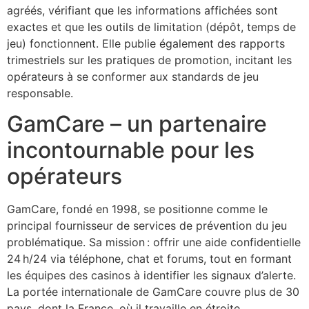
agréés, vérifiant que les informations affichées sont
exactes et que les outils de limitation (dépôt, temps de
jeu) fonctionnent. Elle publie également des rapports
trimestriels sur les pratiques de promotion, incitant les
opérateurs à se conformer aux standards de jeu
responsable.
GamCare – un partenaire
incontournable pour les
opérateurs
GamCare, fondé en 1998, se positionne comme le
principal fournisseur de services de prévention du jeu
problématique. Sa mission : offrir une aide confidentielle
24 h/24 via téléphone, chat et forums, tout en formant
les équipes des casinos à identifier les signaux d’alerte.
La portée internationale de GamCare couvre plus de 30
pays, dont la France, où il travaille en étroite