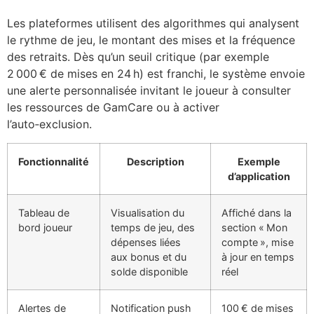
Les plateformes utilisent des algorithmes qui analysent
le rythme de jeu, le montant des mises et la fréquence
des retraits. Dès qu’un seuil critique (par exemple
2 000 € de mises en 24 h) est franchi, le système envoie
une alerte personnalisée invitant le joueur à consulter
les ressources de GamCare ou à activer
l’auto‑exclusion.
Fonctionnalité
Description
Exemple
d’application
Tableau de
Visualisation du
Affiché dans la
bord joueur
temps de jeu, des
section « Mon
dépenses liées
compte », mise
aux bonus et du
à jour en temps
solde disponible
réel
Alertes de
Notification push
100 € de mises