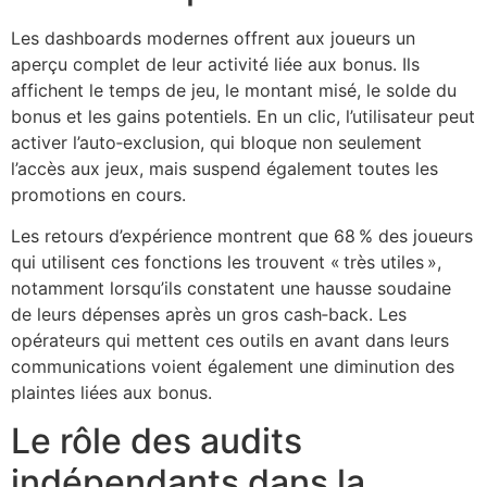
Les dashboards modernes offrent aux joueurs un
aperçu complet de leur activité liée aux bonus. Ils
affichent le temps de jeu, le montant misé, le solde du
bonus et les gains potentiels. En un clic, l’utilisateur peut
activer l’auto‑exclusion, qui bloque non seulement
l’accès aux jeux, mais suspend également toutes les
promotions en cours.
Les retours d’expérience montrent que 68 % des joueurs
qui utilisent ces fonctions les trouvent « très utiles »,
notamment lorsqu’ils constatent une hausse soudaine
de leurs dépenses après un gros cash‑back. Les
opérateurs qui mettent ces outils en avant dans leurs
communications voient également une diminution des
plaintes liées aux bonus.
Le rôle des audits
indépendants dans la