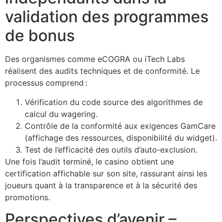
validation des programmes
de bonus
Des organismes comme eCOGRA ou iTech Labs
réalisent des audits techniques et de conformité. Le
processus comprend :
Vérification du code source des algorithmes de
calcul du wagering.
Contrôle de la conformité aux exigences GamCare
(affichage des ressources, disponibilité du widget).
Test de l’efficacité des outils d’auto‑exclusion.
Une fois l’audit terminé, le casino obtient une
certification affichable sur son site, rassurant ainsi les
joueurs quant à la transparence et à la sécurité des
promotions.
Perspectives d’avenir –