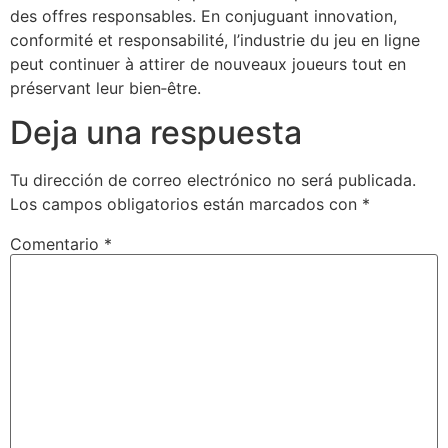
des offres responsables. En conjuguant innovation,
conformité et responsabilité, l’industrie du jeu en ligne
peut continuer à attirer de nouveaux joueurs tout en
préservant leur bien‑être.
Deja una respuesta
Tu dirección de correo electrónico no será publicada.
Los campos obligatorios están marcados con
*
Comentario
*