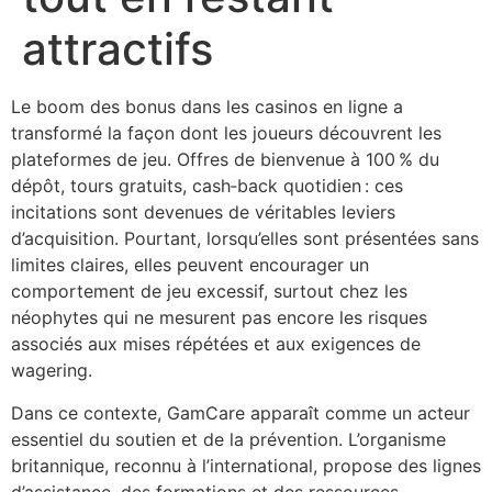
attractifs
Le boom des bonus dans les casinos en ligne a
transformé la façon dont les joueurs découvrent les
plateformes de jeu. Offres de bienvenue à 100 % du
dépôt, tours gratuits, cash‑back quotidien : ces
incitations sont devenues de véritables leviers
d’acquisition. Pourtant, lorsqu’elles sont présentées sans
limites claires, elles peuvent encourager un
comportement de jeu excessif, surtout chez les
néophytes qui ne mesurent pas encore les risques
associés aux mises répétées et aux exigences de
wagering.
Dans ce contexte, GamCare apparaît comme un acteur
essentiel du soutien et de la prévention. L’organisme
britannique, reconnu à l’international, propose des lignes
d’assistance, des formations et des ressources