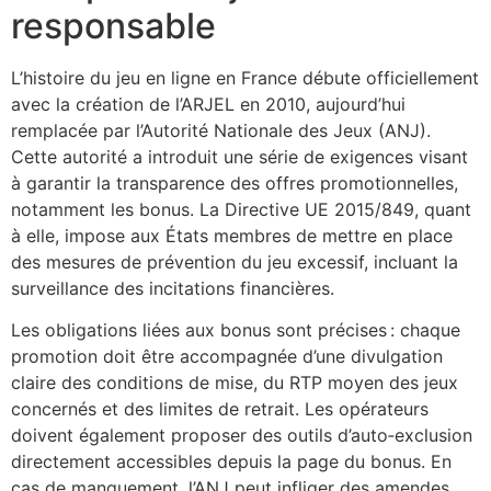
responsable
L’histoire du jeu en ligne en France débute officiellement
avec la création de l’ARJEL en 2010, aujourd’hui
remplacée par l’Autorité Nationale des Jeux (ANJ).
Cette autorité a introduit une série de exigences visant
à garantir la transparence des offres promotionnelles,
notamment les bonus. La Directive UE 2015/849, quant
à elle, impose aux États membres de mettre en place
des mesures de prévention du jeu excessif, incluant la
surveillance des incitations financières.
Les obligations liées aux bonus sont précises : chaque
promotion doit être accompagnée d’une divulgation
claire des conditions de mise, du RTP moyen des jeux
concernés et des limites de retrait. Les opérateurs
doivent également proposer des outils d’auto‑exclusion
directement accessibles depuis la page du bonus. En
cas de manquement, l’ANJ peut infliger des amendes