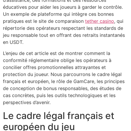
éducatives pour aider les joueurs à garder le contrôle.
Un exemple de plateforme qui intègre ces bonnes
pratiques est le site de comparaison
tether casino
, qui
répertorie des opérateurs respectant les standards de
jeu responsable tout en offrant des retraits instantanés
en USDT.
L’enjeu de cet article est de montrer comment la
conformité réglementaire oblige les opérateurs à
concilier offres promotionnelles attrayantes et
protection du joueur. Nous parcourrons le cadre légal
français et européen, le rôle de GamCare, les principes
de conception de bonus responsables, des études de
cas concrètes, puis les outils technologiques et les
perspectives d’avenir.
Le cadre légal français et
européen du jeu