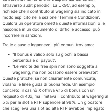
attraverso audit periodici. La UKGC, ad esempio,
richiede che il contributo al wagering sia indicato in
modo esplicito nella sezione “Termini e Condizioni”.
Qualora un operatore ometta queste informazioni o le
nasconda in un documento di difficile accesso, può
incorrere in sanzioni.
Tra le clausole ingannevoli più comuni troviamo:
“Il bonus è valido solo su giochi a bassa
percentuale di payout”.
“Le vincite dei free spin non sono soggette a
wagering, ma non possono essere prelevate”.
Queste pratiche, se non chiaramente comunicate,
violano le linee guida di buona fede. Un esempio
concreto: il casinò X offriva €15 di bonus con un
requisito di 40x, ma limitava il contributo al wagering al
5 % per le slot a RTP superiore al 96 %. Un giocatore
che sceglieva una slot ad alta RTP avrebbe impiegato