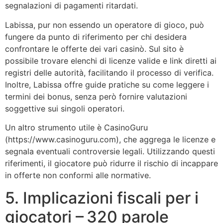
segnalazioni di pagamenti ritardati.
Labissa, pur non essendo un operatore di gioco, può
fungere da punto di riferimento per chi desidera
confrontare le offerte dei vari casinò. Sul sito è
possibile trovare elenchi di licenze valide e link diretti ai
registri delle autorità, facilitando il processo di verifica.
Inoltre, Labissa offre guide pratiche su come leggere i
termini dei bonus, senza però fornire valutazioni
soggettive sui singoli operatori.
Un altro strumento utile è CasinoGuru
(https://www.casinoguru.com), che aggrega le licenze e
segnala eventuali controversie legali. Utilizzando questi
riferimenti, il giocatore può ridurre il rischio di incappare
in offerte non conformi alle normative.
5. Implicazioni fiscali per i
giocatori – 320 parole