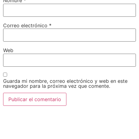
Nombre
*
Correo electrónico
*
Web
Guarda mi nombre, correo electrónico y web en este
navegador para la próxima vez que comente.