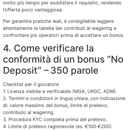
molto più tempo per soddisfare il requisito, rendendo
l’offerta poco vantaggiosa.
Per garantire pratiche leali, è consigliabile leggere
attentamente la tabella dei contributi al wagering e
confrontare più operatori prima di accettare un bonus.
4. Come verificare la
conformità di un bonus “No
Deposit” – 350 parole
Checklist per il giocatore
1. Licenza visibile e verificabile (MGA, UKGC, ADM).
2. Termini e condizioni in lingua chiara, con indicazione
di: valore massimo del bonus, limite di prelievo,
contributo al wagering.
3. Procedura KYC completa prima del prelievo.
4. Limite di prelievo ragionevole (es. €100‑€200).