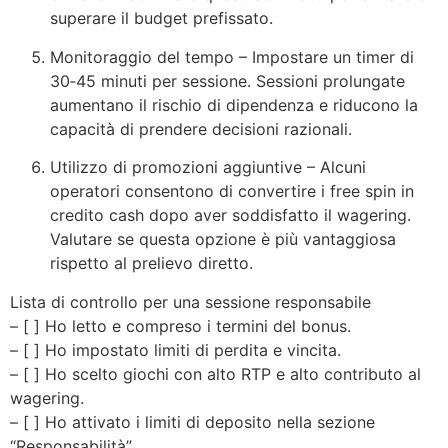
superare il budget prefissato.
Monitoraggio del tempo – Impostare un timer di
30‑45 minuti per sessione. Sessioni prolungate
aumentano il rischio di dipendenza e riducono la
capacità di prendere decisioni razionali.
Utilizzo di promozioni aggiuntive – Alcuni
operatori consentono di convertire i free spin in
credito cash dopo aver soddisfatto il wagering.
Valutare se questa opzione è più vantaggiosa
rispetto al prelievo diretto.
Lista di controllo per una sessione responsabile
– [ ] Ho letto e compreso i termini del bonus.
– [ ] Ho impostato limiti di perdita e vincita.
– [ ] Ho scelto giochi con alto RTP e alto contributo al
wagering.
– [ ] Ho attivato i limiti di deposito nella sezione
“Responsabilità”.