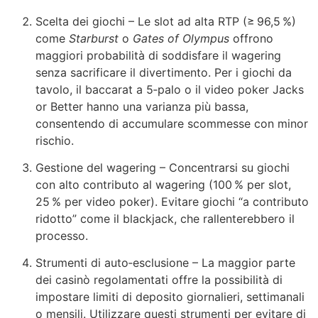
Scelta dei giochi – Le slot ad alta RTP (≥ 96,5 %)
come
Starburst
o
Gates of Olympus
offrono
maggiori probabilità di soddisfare il wagering
senza sacrificare il divertimento. Per i giochi da
tavolo, il baccarat a 5‑palo o il video poker Jacks
or Better hanno una varianza più bassa,
consentendo di accumulare scommesse con minor
rischio.
Gestione del wagering – Concentrarsi su giochi
con alto contributo al wagering (100 % per slot,
25 % per video poker). Evitare giochi “a contributo
ridotto” come il blackjack, che rallenterebbero il
processo.
Strumenti di auto‑esclusione – La maggior parte
dei casinò regolamentati offre la possibilità di
impostare limiti di deposito giornalieri, settimanali
o mensili. Utilizzare questi strumenti per evitare di