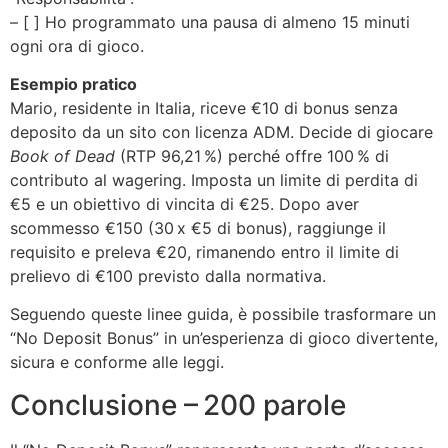
– [ ] Ho programmato una pausa di almeno 15 minuti
ogni ora di gioco.
Esempio pratico
Mario, residente in Italia, riceve €10 di bonus senza
deposito da un sito con licenza ADM. Decide di giocare
Book of Dead
(RTP 96,21 %) perché offre 100 % di
contributo al wagering. Imposta un limite di perdita di
€5 e un obiettivo di vincita di €25. Dopo aver
scommesso €150 (30 x €5 di bonus), raggiunge il
requisito e preleva €20, rimanendo entro il limite di
prelievo di €100 previsto dalla normativa.
Seguendo queste linee guida, è possibile trasformare un
“No Deposit Bonus” in un’esperienza di gioco divertente,
sicura e conforme alle leggi.
Conclusione – 200 parole