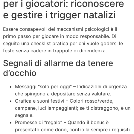
per i giocatori: riconoscere
e gestire i trigger natalizi
Essere consapevoli dei meccanismi psicologici è il
primo passo per giocare in modo responsabile. Di
seguito una checklist pratica per chi vuole godersi le
feste senza cadere in trappole di dipendenza.
Segnali di allarme da tenere
d’occhio
Messaggi “solo per oggi” – Indicazioni di urgenza
che spingono a depositare senza valutare.
Grafica e suoni festivi – Colori rosso/verde,
campane, luci lampeggianti; se ti distraggono, è un
segnale.
Promesse di “regalo” – Quando il bonus è
presentato come dono, controlla sempre i requisiti