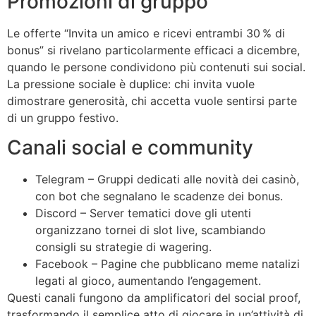
Promozioni di gruppo
Le offerte “Invita un amico e ricevi entrambi 30 % di
bonus” si rivelano particolarmente efficaci a dicembre,
quando le persone condividono più contenuti sui social.
La pressione sociale è duplice: chi invita vuole
dimostrare generosità, chi accetta vuole sentirsi parte
di un gruppo festivo.
Canali social e community
Telegram – Gruppi dedicati alle novità dei casinò,
con bot che segnalano le scadenze dei bonus.
Discord – Server tematici dove gli utenti
organizzano tornei di slot live, scambiando
consigli su strategie di wagering.
Facebook – Pagine che pubblicano meme natalizi
legati al gioco, aumentando l’engagement.
Questi canali fungono da amplificatori del social proof,
trasformando il semplice atto di giocare in un’attività di