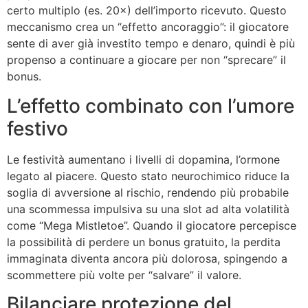
certo multiplo (es. 20×) dell’importo ricevuto. Questo
meccanismo crea un “effetto ancoraggio”: il giocatore
sente di aver già investito tempo e denaro, quindi è più
propenso a continuare a giocare per non “sprecare” il
bonus.
L’effetto combinato con l’umore
festivo
Le festività aumentano i livelli di dopamina, l’ormone
legato al piacere. Questo stato neurochimico riduce la
soglia di avversione al rischio, rendendo più probabile
una scommessa impulsiva su una slot ad alta volatilità
come “Mega Mistletoe”. Quando il giocatore percepisce
la possibilità di perdere un bonus gratuito, la perdita
immaginata diventa ancora più dolorosa, spingendo a
scommettere più volte per “salvare” il valore.
Bilanciare protezione del