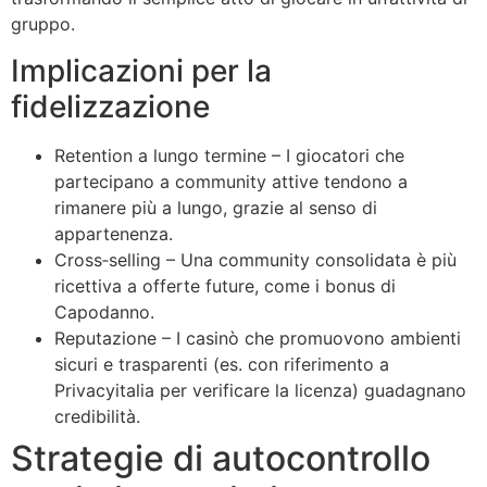
gruppo.
Implicazioni per la
fidelizzazione
Retention a lungo termine – I giocatori che
partecipano a community attive tendono a
rimanere più a lungo, grazie al senso di
appartenenza.
Cross‑selling – Una community consolidata è più
ricettiva a offerte future, come i bonus di
Capodanno.
Reputazione – I casinò che promuovono ambienti
sicuri e trasparenti (es. con riferimento a
Privacyitalia per verificare la licenza) guadagnano
credibilità.
Strategie di autocontrollo