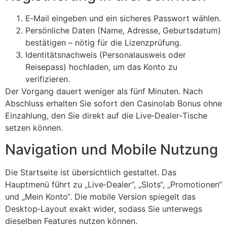
E‑Mail eingeben und ein sicheres Passwort wählen.
Persönliche Daten (Name, Adresse, Geburtsdatum)
bestätigen – nötig für die Lizenzprüfung.
Identitätsnachweis (Personalausweis oder
Reisepass) hochladen, um das Konto zu
verifizieren.
Der Vorgang dauert weniger als fünf Minuten. Nach
Abschluss erhalten Sie sofort den Casinolab Bonus ohne
Einzahlung, den Sie direkt auf die Live‑Dealer‑Tische
setzen können.
Navigation und Mobile Nutzung
Die Startseite ist übersichtlich gestaltet. Das
Hauptmenü führt zu „Live‑Dealer“, „Slots“, „Promotionen“
und „Mein Konto“. Die mobile Version spiegelt das
Desktop‑Layout exakt wider, sodass Sie unterwegs
dieselben Features nutzen können.