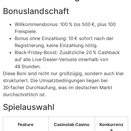
Bonuslandschaft
Willkommensbonus: 100 % bis 500 €, plus 100
Freispiele.
Bonus ohne Einzahlung: 10 € sofort nach der
Registrierung, keine Einzahlung nötig.
Black‑Friday‑Boost: Zusätzliche 20 % Cashback
auf alle Live‑Dealer‑Verluste innerhalb von
48 Stunden.
Diese Boni sind nicht nur großzügig, sondern auch klar
strukturiert. Die Umsatzbedingungen liegen bei
30‑facher Durchlaufung, was im deutschen Markt
durchschnittlich ist.
Spielauswahl
Feature
Casinolab Casino
Konkurrenz
A