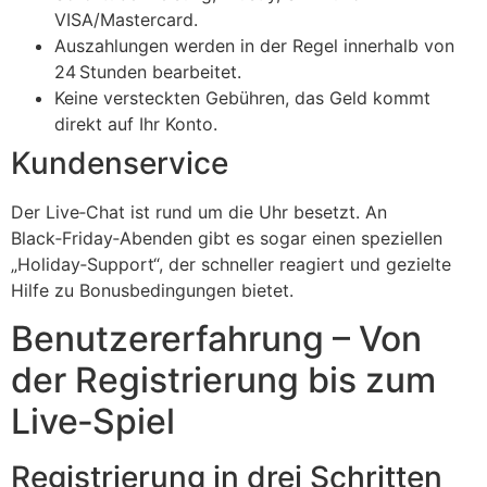
VISA/Mastercard.
Auszahlungen werden in der Regel innerhalb von
24 Stunden bearbeitet.
Keine versteckten Gebühren, das Geld kommt
direkt auf Ihr Konto.
Kundenservice
Der Live‑Chat ist rund um die Uhr besetzt. An
Black‑Friday‑Abenden gibt es sogar einen speziellen
„Holiday‑Support“, der schneller reagiert und gezielte
Hilfe zu Bonusbedingungen bietet.
Benutzererfahrung – Von
der Registrierung bis zum
Live‑Spiel
Registrierung in drei Schritten