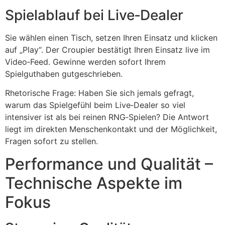
Spielablauf bei Live‑Dealer
Sie wählen einen Tisch, setzen Ihren Einsatz und klicken
auf „Play“. Der Croupier bestätigt Ihren Einsatz live im
Video‑Feed. Gewinne werden sofort Ihrem
Spielguthaben gutgeschrieben.
Rhetorische Frage: Haben Sie sich jemals gefragt,
warum das Spielgefühl beim Live‑Dealer so viel
intensiver ist als bei reinen RNG‑Spielen? Die Antwort
liegt im direkten Menschenkontakt und der Möglichkeit,
Fragen sofort zu stellen.
Performance und Qualität –
Technische Aspekte im
Fokus