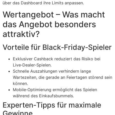
über das Dashboard ihre Limits anpassen.
Wertangebot – Was macht
das Angebot besonders
attraktiv?
Vorteile für Black‑Friday‑Spieler
Exklusiver Cashback reduziert das Risiko bei
Live‑Dealer‑Spielen.
Schnelle Auszahlungen verhindern lange
Wartezeiten, die gerade an Feiertagen störend sein
können.
Mobile‑Optimierung ermöglicht das Spielen
während des Einkaufsbummels.
Experten‑Tipps für maximale
Gewinne