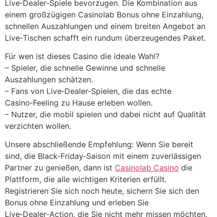
Live‑Dealer‑Spiele bevorzugen. Die Kombination aus
einem großzügigen Casinolab Bonus ohne Einzahlung,
schnellen Auszahlungen und einem breiten Angebot an
Live‑Tischen schafft ein rundum überzeugendes Paket.
Für wen ist dieses Casino die ideale Wahl?
– Spieler, die schnelle Gewinne und schnelle
Auszahlungen schätzen.
– Fans von Live‑Dealer‑Spielen, die das echte
Casino‑Feeling zu Hause erleben wollen.
– Nutzer, die mobil spielen und dabei nicht auf Qualität
verzichten wollen.
Unsere abschließende Empfehlung: Wenn Sie bereit
sind, die Black‑Friday‑Saison mit einem zuverlässigen
Partner zu genießen, dann ist
Casinolab Casino
die
Plattform, die alle wichtigen Kriterien erfüllt.
Registrieren Sie sich noch heute, sichern Sie sich den
Bonus ohne Einzahlung und erleben Sie
Live‑Dealer‑Action, die Sie nicht mehr missen möchten.