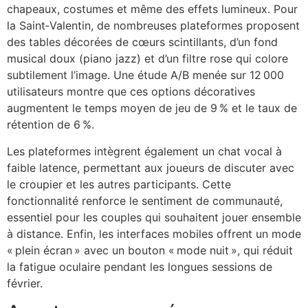
chapeaux, costumes et même des effets lumineux. Pour
la Saint‑Valentin, de nombreuses plateformes proposent
des tables décorées de cœurs scintillants, d’un fond
musical doux (piano jazz) et d’un filtre rose qui colore
subtilement l’image. Une étude A/B menée sur 12 000
utilisateurs montre que ces options décoratives
augmentent le temps moyen de jeu de 9 % et le taux de
rétention de 6 %.
Les plateformes intègrent également un chat vocal à
faible latence, permettant aux joueurs de discuter avec
le croupier et les autres participants. Cette
fonctionnalité renforce le sentiment de communauté,
essentiel pour les couples qui souhaitent jouer ensemble
à distance. Enfin, les interfaces mobiles offrent un mode
« plein écran » avec un bouton « mode nuit », qui réduit
la fatigue oculaire pendant les longues sessions de
février.