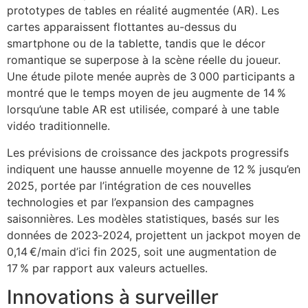
prototypes de tables en réalité augmentée (AR). Les
cartes apparaissent flottantes au-dessus du
smartphone ou de la tablette, tandis que le décor
romantique se superpose à la scène réelle du joueur.
Une étude pilote menée auprès de 3 000 participants a
montré que le temps moyen de jeu augmente de 14 %
lorsqu’une table AR est utilisée, comparé à une table
vidéo traditionnelle.
Les prévisions de croissance des jackpots progressifs
indiquent une hausse annuelle moyenne de 12 % jusqu’en
2025, portée par l’intégration de ces nouvelles
technologies et par l’expansion des campagnes
saisonnières. Les modèles statistiques, basés sur les
données de 2023‑2024, projettent un jackpot moyen de
0,14 €/main d’ici fin 2025, soit une augmentation de
17 % par rapport aux valeurs actuelles.
Innovations à surveiller