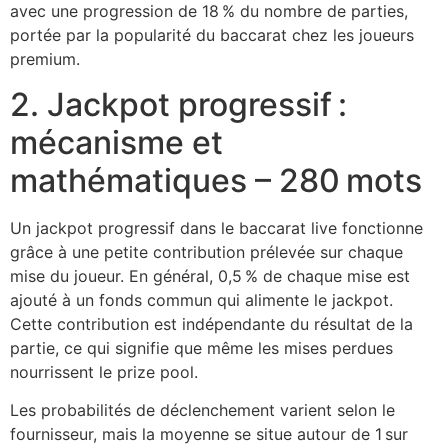
avec une progression de 18 % du nombre de parties,
portée par la popularité du baccarat chez les joueurs
premium.
2. Jackpot progressif :
mécanisme et
mathématiques – 280 mots
Un jackpot progressif dans le baccarat live fonctionne
grâce à une petite contribution prélevée sur chaque
mise du joueur. En général, 0,5 % de chaque mise est
ajouté à un fonds commun qui alimente le jackpot.
Cette contribution est indépendante du résultat de la
partie, ce qui signifie que même les mises perdues
nourrissent le prize pool.
Les probabilités de déclenchement varient selon le
fournisseur, mais la moyenne se situe autour de 1 sur