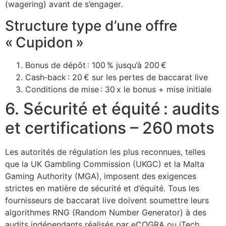
(wagering) avant de s’engager.
Structure type d’une offre
« Cupidon »
Bonus de dépôt : 100 % jusqu’à 200 €
Cash‑back : 20 € sur les pertes de baccarat live
Conditions de mise : 30 x le bonus + mise initiale
6. Sécurité et équité : audits
et certifications – 260 mots
Les autorités de régulation les plus reconnues, telles
que la UK Gambling Commission (UKGC) et la Malta
Gaming Authority (MGA), imposent des exigences
strictes en matière de sécurité et d’équité. Tous les
fournisseurs de baccarat live doivent soumettre leurs
algorithmes RNG (Random Number Generator) à des
audits indépendants réalisés par eCOGRA ou iTech