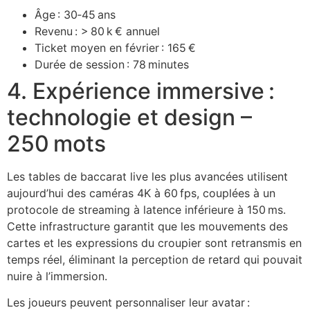
Âge : 30‑45 ans
Revenu : > 80 k € annuel
Ticket moyen en février : 165 €
Durée de session : 78 minutes
4. Expérience immersive :
technologie et design –
250 mots
Les tables de baccarat live les plus avancées utilisent
aujourd’hui des caméras 4K à 60 fps, couplées à un
protocole de streaming à latence inférieure à 150 ms.
Cette infrastructure garantit que les mouvements des
cartes et les expressions du croupier sont retransmis en
temps réel, éliminant la perception de retard qui pouvait
nuire à l’immersion.
Les joueurs peuvent personnaliser leur avatar :