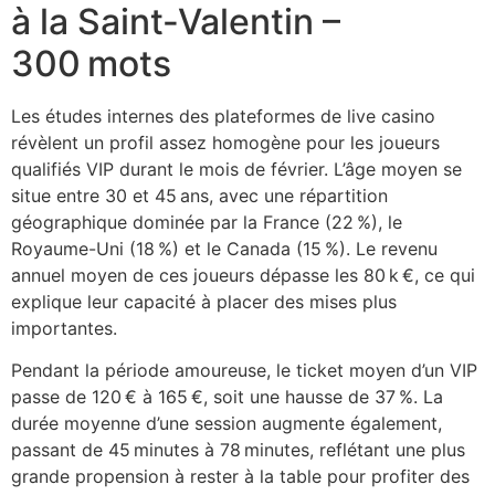
à la Saint‑Valentin –
300 mots
Les études internes des plateformes de live casino
révèlent un profil assez homogène pour les joueurs
qualifiés VIP durant le mois de février. L’âge moyen se
situe entre 30 et 45 ans, avec une répartition
géographique dominée par la France (22 %), le
Royaume-Uni (18 %) et le Canada (15 %). Le revenu
annuel moyen de ces joueurs dépasse les 80 k €, ce qui
explique leur capacité à placer des mises plus
importantes.
Pendant la période amoureuse, le ticket moyen d’un VIP
passe de 120 € à 165 €, soit une hausse de 37 %. La
durée moyenne d’une session augmente également,
passant de 45 minutes à 78 minutes, reflétant une plus
grande propension à rester à la table pour profiter des