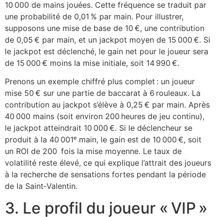
10 000 de mains jouées. Cette fréquence se traduit par
une probabilité de 0,01 % par main. Pour illustrer,
supposons une mise de base de 10 €, une contribution
de 0,05 € par main, et un jackpot moyen de 15 000 €. Si
le jackpot est déclenché, le gain net pour le joueur sera
de 15 000 € moins la mise initiale, soit 14 990 €.
Prenons un exemple chiffré plus complet : un joueur
mise 50 € sur une partie de baccarat à 6 rouleaux. La
contribution au jackpot s’élève à 0,25 € par main. Après
40 000 mains (soit environ 200 heures de jeu continu),
le jackpot atteindrait 10 000 €. Si le déclencheur se
produit à la 40 001ᵉ main, le gain est de 10 000 €, soit
un ROI de 200 fois la mise moyenne. Le taux de
volatilité reste élevé, ce qui explique l’attrait des joueurs
à la recherche de sensations fortes pendant la période
de la Saint‑Valentin.
3. Le profil du joueur « VIP »