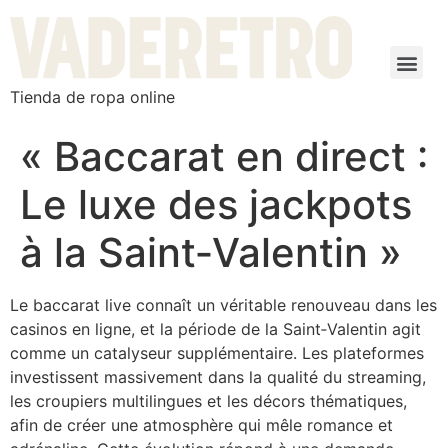
Tienda de ropa online
« Baccarat en direct :
Le luxe des jackpots
à la Saint‑Valentin »
Le baccarat live connaît un véritable renouveau dans les
casinos en ligne, et la période de la Saint‑Valentin agit
comme un catalyseur supplémentaire. Les plateformes
investissent massivement dans la qualité du streaming,
les croupiers multilingues et les décors thématiques,
afin de créer une atmosphère qui mêle romance et