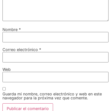
Nombre
*
Correo electrónico
*
Web
Guarda mi nombre, correo electrónico y web en este
navegador para la próxima vez que comente.