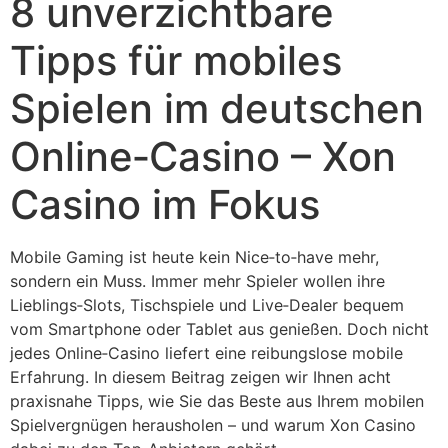
8 unverzichtbare
Tipps für mobiles
Spielen im deutschen
Online‑Casino – Xon
Casino im Fokus
Mobile Gaming ist heute kein Nice‑to‑have mehr,
sondern ein Muss. Immer mehr Spieler wollen ihre
Lieblings‑Slots, Tischspiele und Live‑Dealer bequem
vom Smartphone oder Tablet aus genießen. Doch nicht
jedes Online‑Casino liefert eine reibungslose mobile
Erfahrung. In diesem Beitrag zeigen wir Ihnen acht
praxisnahe Tipps, wie Sie das Beste aus Ihrem mobilen
Spielvergnügen herausholen – und warum Xon Casino