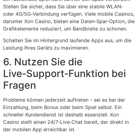
Stellen Sie sicher, dass Sie über eine stabile WLAN‑
oder 4G/5G‑Verbindung verfügen. Viele mobile Casinos,
darunter Xon Casino, bieten eine Daten‑Spar‑Option, die
Grafikelemente reduziert, um Bandbreite zu schonen.
Schalten Sie im Hintergrund laufende Apps aus, um die
Leistung Ihres Geräts zu maximieren.
6. Nutzen Sie die
Live‑Support‑Funktion bei
Fragen
Probleme können jederzeit auftreten – sei es bei der
Einzahlung, beim Bonus oder beim Spiel selbst. Ein
schneller Kundendienst ist deshalb essenziell. Xon
Casino stellt einen 24/7‑Live‑Chat bereit, der direkt in
der mobilen App erreichbar ist.