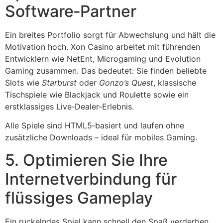
Software‑Partner
Ein breites Portfolio sorgt für Abwechslung und hält die
Motivation hoch. Xon Casino arbeitet mit führenden
Entwicklern wie NetEnt, Microgaming und Evolution
Gaming zusammen. Das bedeutet: Sie finden beliebte
Slots wie
Starburst
oder
Gonzo’s Quest
, klassische
Tischspiele wie Blackjack und Roulette sowie ein
erstklassiges Live‑Dealer‑Erlebnis.
Alle Spiele sind HTML5‑basiert und laufen ohne
zusätzliche Downloads – ideal für mobiles Gaming.
5. Optimieren Sie Ihre
Internetverbindung für
flüssiges Gameplay
Ein ruckelndes Spiel kann schnell den Spaß verderben.