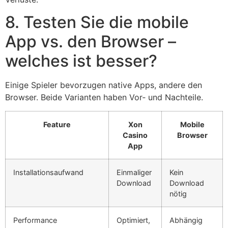
8. Testen Sie die mobile
App vs. den Browser –
welches ist besser?
Einige Spieler bevorzugen native Apps, andere den
Browser. Beide Varianten haben Vor‑ und Nachteile.
Feature
Xon
Mobile
Casino
Browser
App
Installationsaufwand
Einmaliger
Kein
Download
Download
nötig
Performance
Optimiert,
Abhängig