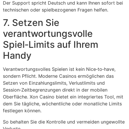
Der Support spricht Deutsch und kann Ihnen sofort bei
technischen oder spielbezogenen Fragen helfen.
7. Setzen Sie
verantwortungsvolle
Spiel‑Limits auf Ihrem
Handy
Verantwortungsvolles Spielen ist kein Nice‑to‑have,
sondern Pflicht. Moderne Casinos ermöglichen das
Setzen von Einzahlungslimits, Verlustlimits und
Session‑Zeitbegrenzungen direkt in der mobilen
Oberfläche. Xon Casino bietet ein integriertes Tool, mit
dem Sie tägliche, wöchentliche oder monatliche Limits
festlegen können.
So behalten Sie die Kontrolle und vermeiden ungewollte
Verluste.