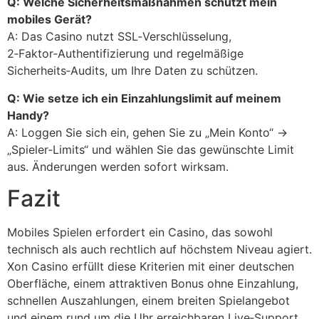
Q: Welche Sicherheitsmaßnahmen schützt mein
mobiles Gerät?
A: Das Casino nutzt SSL‑Verschlüsselung,
2‑Faktor‑Authentifizierung und regelmäßige
Sicherheits‑Audits, um Ihre Daten zu schützen.
Q: Wie setze ich ein Einzahlungslimit auf meinem
Handy?
A: Loggen Sie sich ein, gehen Sie zu „Mein Konto“ →
„Spieler‑Limits“ und wählen Sie das gewünschte Limit
aus. Änderungen werden sofort wirksam.
Fazit
Mobiles Spielen erfordert ein Casino, das sowohl
technisch als auch rechtlich auf höchstem Niveau agiert.
Xon Casino erfüllt diese Kriterien mit einer deutschen
Oberfläche, einem attraktiven Bonus ohne Einzahlung,
schnellen Auszahlungen, einem breiten Spielangebot
und einem rund um die Uhr erreichbaren Live‑Support.