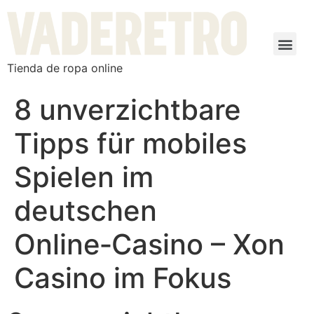
Tienda de ropa online
8 unverzichtbare
Tipps für mobiles
Spielen im
deutschen
Online‑Casino – Xon
Casino im Fokus