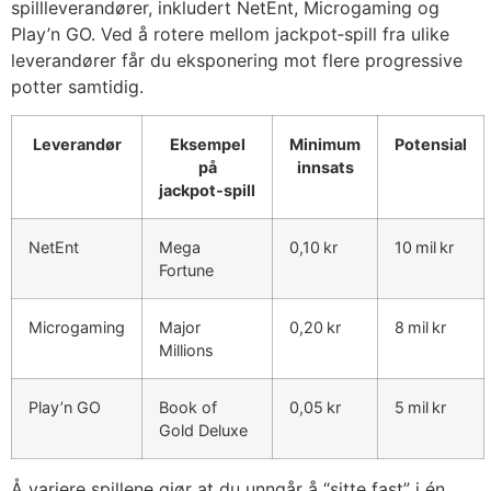
spillleverandører, inkludert NetEnt, Microgaming og
Play’n GO. Ved å rotere mellom jackpot‑spill fra ulike
leverandører får du eksponering mot flere progressive
potter samtidig.
Leverandør
Eksempel
Minimum
Potensial
på
innsats
jackpot‑spill
NetEnt
Mega
0,10 kr
10 mil kr
Fortune
Microgaming
Major
0,20 kr
8 mil kr
Millions
Play’n GO
Book of
0,05 kr
5 mil kr
Gold Deluxe
Å variere spillene gjør at du unngår å “sitte fast” i én