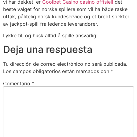
vi har dekket, er
Coolbet Casino casino offisiell
det
beste valget for norske spillere som vil ha både raske
uttak, pålitelig norsk kundeservice og et bredt spekter
av jackpot‑spill fra ledende leverandører.
Lykke til, og husk alltid å spille ansvarlig!
Deja una respuesta
Tu dirección de correo electrónico no será publicada.
Los campos obligatorios están marcados con
*
Comentario
*