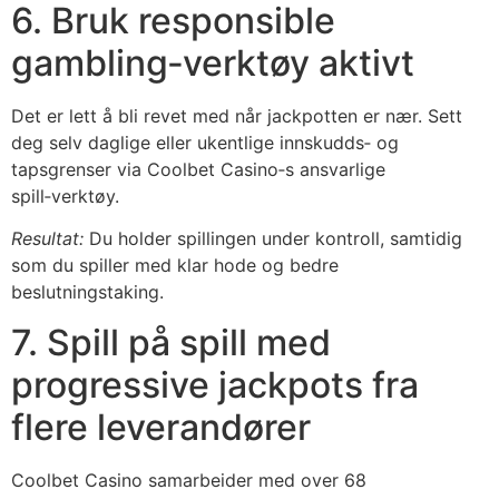
6. Bruk responsible
gambling‑verktøy aktivt
Det er lett å bli revet med når jackpotten er nær. Sett
deg selv daglige eller ukentlige innskudds‑ og
tapsgrenser via Coolbet Casino‑s ansvarlige
spill‑verktøy.
Resultat:
Du holder spillingen under kontroll, samtidig
som du spiller med klar hode og bedre
beslutningstaking.
7. Spill på spill med
progressive jackpots fra
flere leverandører
Coolbet Casino samarbeider med over 68