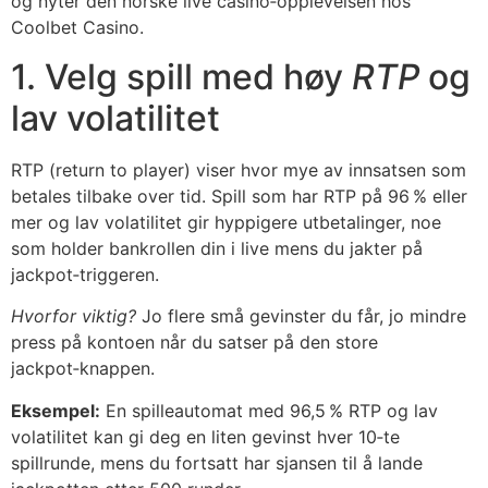
og nyter den norske live casino‑opplevelsen hos
Coolbet Casino.
1. Velg spill med høy
RTP
og
lav volatilitet
RTP (return to player) viser hvor mye av innsatsen som
betales tilbake over tid. Spill som har RTP på 96 % eller
mer og lav volatilitet gir hyppigere utbetalinger, noe
som holder bankrollen din i live mens du jakter på
jackpot‑triggeren.
Hvorfor viktig?
Jo flere små gevinster du får, jo mindre
press på kontoen når du satser på den store
jackpot‑knappen.
Eksempel:
En spilleautomat med 96,5 % RTP og lav
volatilitet kan gi deg en liten gevinst hver 10‑te
spillrunde, mens du fortsatt har sjansen til å lande