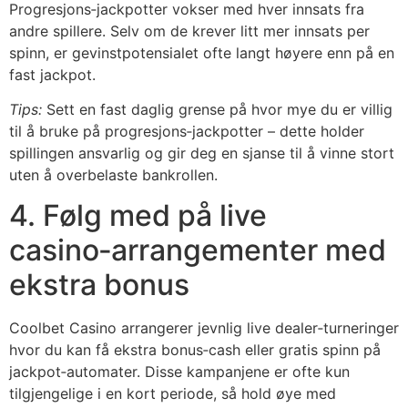
Progresjons‑jackpotter vokser med hver innsats fra
andre spillere. Selv om de krever litt mer innsats per
spinn, er gevinstpotensialet ofte langt høyere enn på en
fast jackpot.
Tips:
Sett en fast daglig grense på hvor mye du er villig
til å bruke på progresjons‑jackpotter – dette holder
spillingen ansvarlig og gir deg en sjanse til å vinne stort
uten å overbelaste bankrollen.
4. Følg med på live
casino‑arrangementer med
ekstra bonus
Coolbet Casino arrangerer jevnlig live dealer‑turneringer
hvor du kan få ekstra bonus‑cash eller gratis spinn på
jackpot‑automater. Disse kampanjene er ofte kun
tilgjengelige i en kort periode, så hold øye med