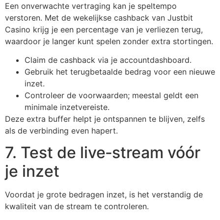
Een onverwachte vertraging kan je speltempo
verstoren. Met de wekelijkse cashback van Justbit
Casino krijg je een percentage van je verliezen terug,
waardoor je langer kunt spelen zonder extra stortingen.
Claim de cashback via je accountdashboard.
Gebruik het terugbetaalde bedrag voor een nieuwe
inzet.
Controleer de voorwaarden; meestal geldt een
minimale inzetvereiste.
Deze extra buffer helpt je ontspannen te blijven, zelfs
als de verbinding even hapert.
7. Test de live‑stream vóór
je inzet
Voordat je grote bedragen inzet, is het verstandig de
kwaliteit van de stream te controleren.