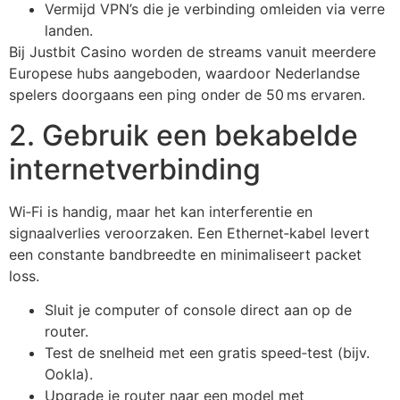
Vermijd VPN’s die je verbinding omleiden via verre
landen.
Bij Justbit Casino worden de streams vanuit meerdere
Europese hubs aangeboden, waardoor Nederlandse
spelers doorgaans een ping onder de 50 ms ervaren.
2. Gebruik een bekabelde
internetverbinding
Wi‑Fi is handig, maar het kan interferentie en
signaalverlies veroorzaken. Een Ethernet‑kabel levert
een constante bandbreedte en minimaliseert packet
loss.
Sluit je computer of console direct aan op de
router.
Test de snelheid met een gratis speed‑test (bijv.
Ookla).
Upgrade je router naar een model met