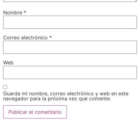
Nombre
*
Correo electrónico
*
Web
Guarda mi nombre, correo electrónico y web en este
navegador para la próxima vez que comente.