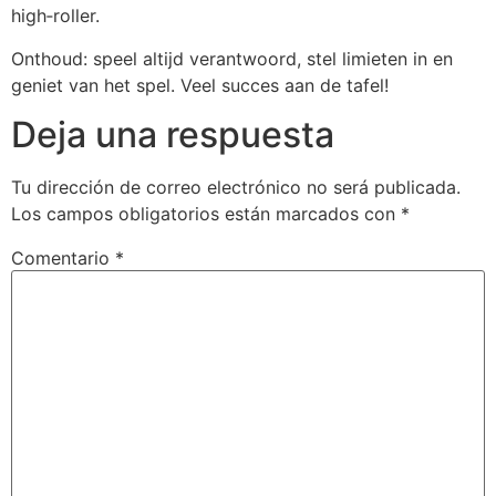
high‑roller.
Onthoud: speel altijd verantwoord, stel limieten in en
geniet van het spel. Veel succes aan de tafel!
Deja una respuesta
Tu dirección de correo electrónico no será publicada.
Los campos obligatorios están marcados con
*
Comentario
*