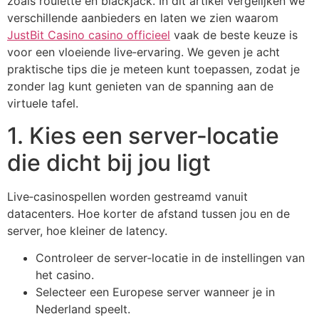
zoals roulette en blackjack. In dit artikel vergelijken we
verschillende aanbieders en laten we zien waarom
JustBit Casino casino officieel
vaak de beste keuze is
voor een vloeiende live‑ervaring. We geven je acht
praktische tips die je meteen kunt toepassen, zodat je
zonder lag kunt genieten van de spanning aan de
virtuele tafel.
1. Kies een server‑locatie
die dicht bij jou ligt
Live‑casinospellen worden gestreamd vanuit
datacenters. Hoe korter de afstand tussen jou en de
server, hoe kleiner de latency.
Controleer de server‑locatie in de instellingen van
het casino.
Selecteer een Europese server wanneer je in
Nederland speelt.