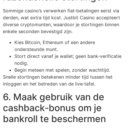
Sommige casino’s verwerken fiat‑betalingen eerst via
derden, wat extra tijd kost. Justbit Casino accepteert
diverse cryptomunten, waardoor je stortingen binnen
enkele seconden bevestigd zijn.
Kies Bitcoin, Ethereum of een andere
ondersteunde munt.
Stort direct vanaf je wallet; geen bank‑verificatie
nodig.
Begin meteen met spelen, zonder wachttijd.
Snelle stortingen betekenen minder tijd tussen het
inloggen en het betreden van de live‑tafel.
6. Maak gebruik van de
cashback‑bonus om je
bankroll te beschermen