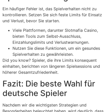
Ein häufiger Fehler ist, das Spielverhalten nicht zu
kontrollieren. Setzen Sie sich feste Limits für Einsatz
und Verlust, bevor Sie starten.
Viele Plattformen, darunter Slotmafia Casino,
bieten Tools zum Selbst‑Ausschluss,
Einzahlungslimits und Verlustwarnungen.
Nutzen Sie diese Funktionen, um ein gesundes
Spielverhalten zu gewährleisten.
Did you know? Spieler, die ihre Limits konsequent
einhalten, berichten von längeren Spielsessions und
höherer Gesamtzufriedenheit.
Fazit: Die beste Wahl für
deutsche Spieler
Nachdem wir die wichtigsten Strategien und
Besonderheiten beleuchtet haben, wird deutlich, dass