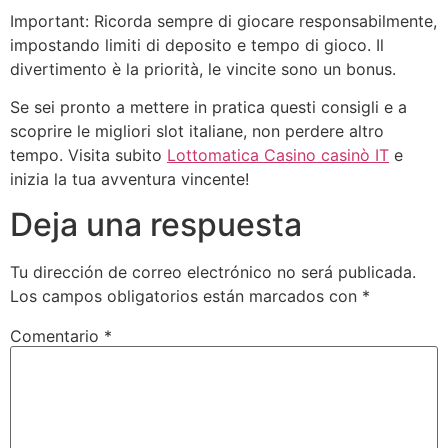
Important: Ricorda sempre di giocare responsabilmente,
impostando limiti di deposito e tempo di gioco. Il
divertimento è la priorità, le vincite sono un bonus.
Se sei pronto a mettere in pratica questi consigli e a
scoprire le migliori slot italiane, non perdere altro
tempo. Visita subito
Lottomatica Casino casinò IT
e
inizia la tua avventura vincente!
Deja una respuesta
Tu dirección de correo electrónico no será publicada.
Los campos obligatorios están marcados con
*
Comentario
*