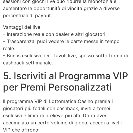
sessioni con giochi live può ridurre la monotonia e
aumentare le opportunità di vincita grazie a diverse
percentuali di payout.
Vantaggi del live:
– Interazione reale con dealer e altri giocatori.
– Trasparenza: puoi vedere le carte messe in tempo
reale.
– Bonus esclusivi per i tavoli live, spesso sotto forma di
cashback settimanale.
5. Iscriviti al Programma VIP
per Premi Personalizzati
Il programma VIP di Lottomatica Casino premia i
giocatori più fedeli con cashback, inviti a tornei
esclusivi e limiti di prelievo più alti. Dopo aver
accumulato un certo volume di gioco, accedi a livelli
VIP che offrono: