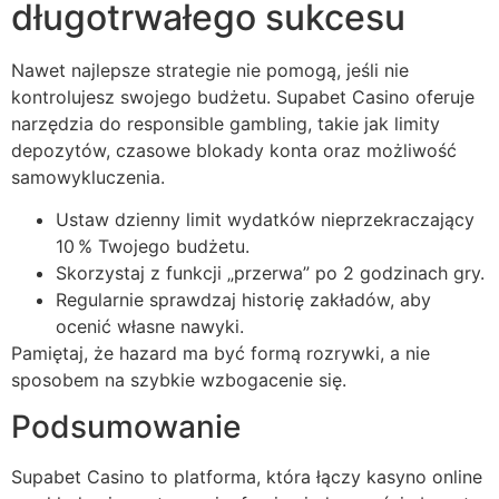
długotrwałego sukcesu
Nawet najlepsze strategie nie pomogą, jeśli nie
kontrolujesz swojego budżetu. Supabet Casino oferuje
narzędzia do responsible gambling, takie jak limity
depozytów, czasowe blokady konta oraz możliwość
samowykluczenia.
Ustaw dzienny limit wydatków nieprzekraczający
10 % Twojego budżetu.
Skorzystaj z funkcji „przerwa” po 2 godzinach gry.
Regularnie sprawdzaj historię zakładów, aby
ocenić własne nawyki.
Pamiętaj, że hazard ma być formą rozrywki, a nie
sposobem na szybkie wzbogacenie się.
Podsumowanie
Supabet Casino to platforma, która łączy kasyno online