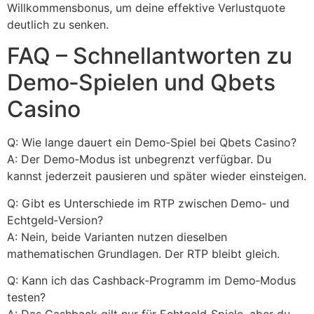
Willkommensbonus, um deine effektive Verlustquote
deutlich zu senken.
FAQ – Schnellantworten zu
Demo‑Spielen und Qbets
Casino
Q: Wie lange dauert ein Demo‑Spiel bei Qbets Casino?
A: Der Demo‑Modus ist unbegrenzt verfügbar. Du
kannst jederzeit pausieren und später wieder einsteigen.
Q: Gibt es Unterschiede im RTP zwischen Demo‑ und
Echtgeld‑Version?
A: Nein, beide Varianten nutzen dieselben
mathematischen Grundlagen. Der RTP bleibt gleich.
Q: Kann ich das Cashback‑Programm im Demo‑Modus
testen?