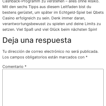
Cashback‑Programm zu verstehen – alles ohne Risiko.
Mit den sechs Tipps aus diesem Leitfaden bist du
bestens gerüstet, um später im Echtgeld‑Spiel bei Qbets
Casino erfolgreich zu sein. Denk immer daran,
verantwortungsbewusst zu spielen und deine Limits zu
setzen. Viel Spaß und viel Glück beim nächsten Spin!
Deja una respuesta
Tu dirección de correo electrónico no será publicada.
Los campos obligatorios están marcados con
*
Comentario
*