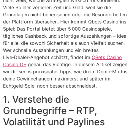
nicht weiß, welche Strategien wirklich funktionieren.
Viele Spieler verlieren Zeit und Geld, weil sie die
Grundlagen nicht beherrschen oder die Besonderheiten
der Plattform übersehen. Hier kommt Qbets Casino ins
Spiel: Das Portal bietet über 5 000 Casinospiele,
tägliches Cashback und sofortige Auszahlungen – ideal
für alle, die sowohl Sicherheit als auch Vielfalt suchen.
Wer schnelle Auszahlungen und ein breites
Live‑Dealer‑Angebot schätzt, findet im
QBets Casino
Casino DE
genau das Richtige. In diesem Artikel zeigen
wir dir sechs praxisnahe Tipps, wie du im Demo‑Modus
deine Gewinnchancen maximierst und später im
Echtgeld‑Spiel noch besser abschneidest.
1. Verstehe die
Grundbegriffe – RTP,
Volatilität und Paylines