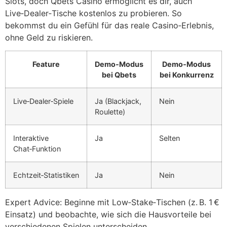
Slots, doch Qbets Casino ermöglicht es dir, auch
Live‑Dealer‑Tische kostenlos zu probieren. So
bekommst du ein Gefühl für das reale Casino‑Erlebnis,
ohne Geld zu riskieren.
Feature
Demo‑Modus
Demo‑Modus
bei Qbets
bei Konkurrenz
Live‑Dealer‑Spiele
Ja (Blackjack,
Nein
Roulette)
Interaktive
Ja
Selten
Chat‑Funktion
Echtzeit‑Statistiken
Ja
Nein
Expert Advice: Beginne mit Low‑Stake‑Tischen (z. B. 1 €
Einsatz) und beobachte, wie sich die Hausvorteile bei
verschiedenen Spielen unterscheiden.