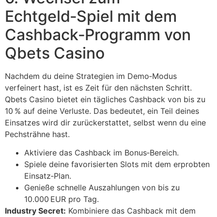
Echtgeld‑Spiel mit dem
Cashback‑Programm von
Qbets Casino
Nachdem du deine Strategien im Demo‑Modus
verfeinert hast, ist es Zeit für den nächsten Schritt.
Qbets Casino bietet ein tägliches Cashback von bis zu
10 % auf deine Verluste. Das bedeutet, ein Teil deines
Einsatzes wird dir zurückerstattet, selbst wenn du eine
Pechsträhne hast.
Aktiviere das Cashback im Bonus‑Bereich.
Spiele deine favorisierten Slots mit dem erprobten
Einsatz‑Plan.
Genieße schnelle Auszahlungen von bis zu
10.000 EUR pro Tag.
Industry Secret:
Kombiniere das Cashback mit dem