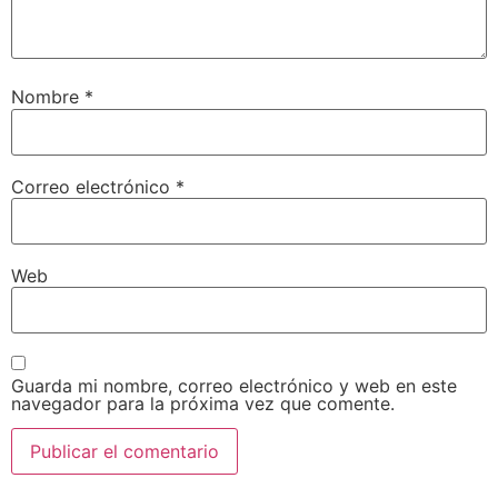
Nombre
*
Correo electrónico
*
Web
Guarda mi nombre, correo electrónico y web en este
navegador para la próxima vez que comente.