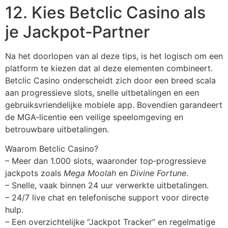
12. Kies Betclic Casino als
je Jackpot‑Partner
Na het doorlopen van al deze tips, is het logisch om een
platform te kiezen dat al deze elementen combineert.
Betclic Casino onderscheidt zich door een breed scala
aan progressieve slots, snelle uitbetalingen en een
gebruiksvriendelijke mobiele app. Bovendien garandeert
de MGA‑licentie een veilige speelomgeving en
betrouwbare uitbetalingen.
Waarom Betclic Casino?
– Meer dan 1.000 slots, waaronder top‑progressieve
jackpots zoals
Mega Moolah
en
Divine Fortune
.
– Snelle, vaak binnen 24 uur verwerkte uitbetalingen.
– 24/7 live chat en telefonische support voor directe
hulp.
– Een overzichtelijke “Jackpot Tracker” en regelmatige