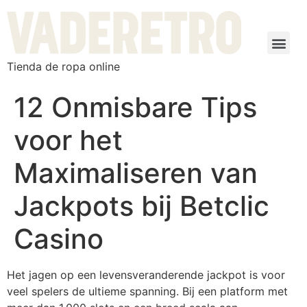
Tienda de ropa online
12 Onmisbare Tips
voor het
Maximaliseren van
Jackpots bij Betclic
Casino
Het jagen op een levensveranderende jackpot is voor
veel spelers de ultieme spanning. Bij een platform met