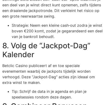
een deel van je winst direct kunt opnemen, zelfs tijdens
een draaiende jackpotronde. Dit verkleint het risico op
een grote neerwaartse swing.
Strategie: Neem een kleine cash‑out zodra je winst
boven €200 komt, zodat je gegarandeerd een deel
van je bankroll behoudt.
8. Volg de “Jackpot‑Dag”
Kalender
Betclic Casino publiceert af en toe speciale
evenementen waarbij de jackpots tijdelijk worden
verhoogd. Deze “Jackpot‑Dag” acties zijn ideaal om
extra winst te maken.
Tip: Schrijf de data in je agenda en plan je
speelsessies rondom deze dagen.