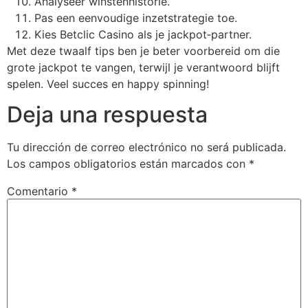
Analyseer winstenhistorie.
Pas een eenvoudige inzetstrategie toe.
Kies Betclic Casino als je jackpot‑partner.
Met deze twaalf tips ben je beter voorbereid om die
grote jackpot te vangen, terwijl je verantwoord blijft
spelen. Veel succes en happy spinning!
Deja una respuesta
Tu dirección de correo electrónico no será publicada.
Los campos obligatorios están marcados con
*
Comentario
*