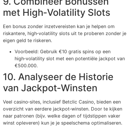
9. Combineer Bonussen
met High‑Volatility Slots
Een bonus zonder inzetvereisten kan je helpen om
riskantere, high‑volatility slots uit te proberen zonder je
eigen geld te riskeren.
Voorbeeld: Gebruik €10 gratis spins op een
high‑volatility slot met een potentiële jackpot van
€500.000.
10. Analyseer de Historie
van Jackpot‑Winsten
Veel casino‑sites, inclusief Betclic Casino, bieden een
overzicht van eerdere jackpot‑winsten. Door te kijken
naar patronen (bijv. welke dagen of tijdstippen vaker
winst opleveren) kun je je speelschema optimaliseren.