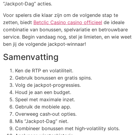
“Jackpot‑Dag” acties.
Voor spelers die klaar zijn om de volgende stap te
zetten, biedt
Betclic Casino casino officieel
de ideale
combinatie van bonussen, spelvariatie en betrouwbare
service. Begin vandaag nog, stel je limieten, en wie weet
ben jij de volgende jackpot‑winnaar!
Samenvatting
Ken de RTP en volatiliteit.
Gebruik bonussen en gratis spins.
Volg de jackpot‑progressies.
Houd je aan een budget.
Speel met maximale inzet.
Gebruik de mobiele app.
Overweeg cash‑out opties.
Mis “Jackpot‑Dag” niet.
Combineer bonussen met high‑volatility slots.