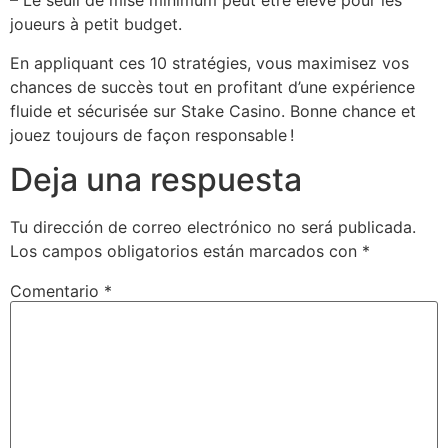
– Le seuil de mise minimum peut être élevé pour les
joueurs à petit budget.
En appliquant ces 10 stratégies, vous maximisez vos
chances de succès tout en profitant d’une expérience
fluide et sécurisée sur Stake Casino. Bonne chance et
jouez toujours de façon responsable !
Deja una respuesta
Tu dirección de correo electrónico no será publicada.
Los campos obligatorios están marcados con
*
Comentario
*