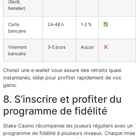
(Skrill,
Neteller)
Carte
24‑48 h
1‑2 %
bancaire
Virement
3‑5 jours
Aucun
bancaire
Choisir une e‑wallet vous assure des retraits quasi
instantanés, idéal pour profiter rapidement de vos
gains.
8. S’inscrire et profiter du
programme de fidélité
Stake Casino récompense les joueurs réguliers avec un
programme de fidélité à plusieurs niveaux. Chaque mise