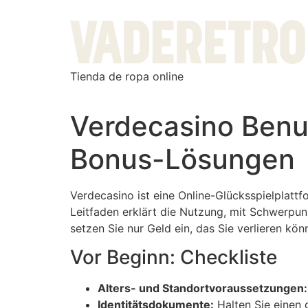
Tienda de ropa online
Verdecasino Benu
Bonus-Lösungen
Verdecasino ist eine Online-Glücksspielplattf
Leitfaden erklärt die Nutzung, mit Schwerpun
setzen Sie nur Geld ein, das Sie verlieren kön
Vor Beginn: Checkliste
Alters- und Standortvoraussetzungen:
Identitätsdokumente:
Halten Sie einen g