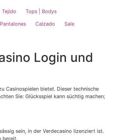
 Tejido
Tops | Bodys
Pantalones
Calzado
Sale
asino Login und
u Casinospielen bietet. Dieser technische
chten Sie: Glücksspiel kann süchtig machen;
ssig sein, in der Verdecasino lizenziert ist.
 bereit.