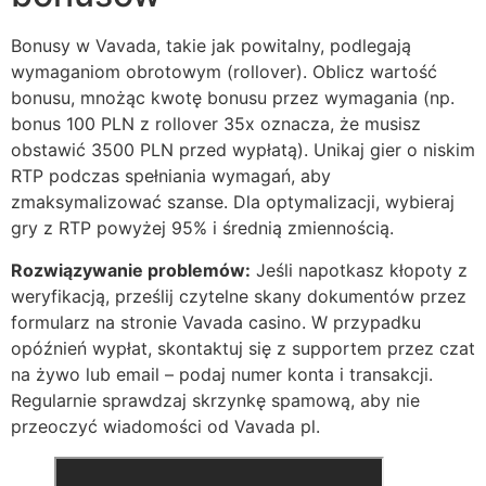
Bonusy w Vavada, takie jak powitalny, podlegają
wymaganiom obrotowym (rollover). Oblicz wartość
bonusu, mnożąc kwotę bonusu przez wymagania (np.
bonus 100 PLN z rollover 35x oznacza, że musisz
obstawić 3500 PLN przed wypłatą). Unikaj gier o niskim
RTP podczas spełniania wymagań, aby
zmaksymalizować szanse. Dla optymalizacji, wybieraj
gry z RTP powyżej 95% i średnią zmiennością.
Rozwiązywanie problemów:
Jeśli napotkasz kłopoty z
weryfikacją, prześlij czytelne skany dokumentów przez
formularz na stronie Vavada casino. W przypadku
opóźnień wypłat, skontaktuj się z supportem przez czat
na żywo lub email – podaj numer konta i transakcji.
Regularnie sprawdzaj skrzynkę spamową, aby nie
przeoczyć wiadomości od Vavada pl.