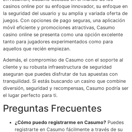
casinos online por su enfoque innovador, su enfoque en
la seguridad del usuario y su amplia y variada oferta de
juegos. Con opciones de pago seguras, una aplicación
móvil eficiente y promociones atractivas, Casumo
casino online se presenta como una opción excelente
tanto para jugadores experimentados como para
aquellos que recién empiezan.
Además, el compromiso de Casumo con el soporte al
cliente y su robusta infraestructura de seguridad
aseguran que puedes disfrutar de tus apuestas con
tranquilidad. Si estás buscando un casino que combine
diversión, seguridad y recompensas, Casumo podría ser
el lugar perfecto para ti.
Preguntas Frecuentes
¿Cómo puedo registrarme en Casumo?
Puedes
registrarte en Casumo fácilmente a través de su