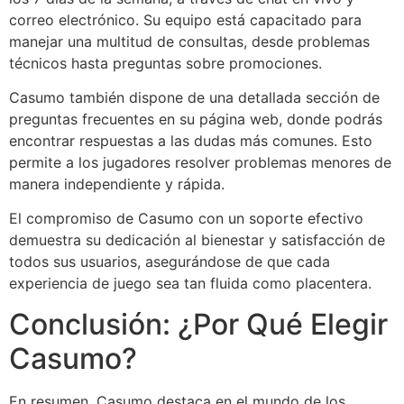
correo electrónico. Su equipo está capacitado para
manejar una multitud de consultas, desde problemas
técnicos hasta preguntas sobre promociones.
Casumo también dispone de una detallada sección de
preguntas frecuentes en su página web, donde podrás
encontrar respuestas a las dudas más comunes. Esto
permite a los jugadores resolver problemas menores de
manera independiente y rápida.
El compromiso de Casumo con un soporte efectivo
demuestra su dedicación al bienestar y satisfacción de
todos sus usuarios, asegurándose de que cada
experiencia de juego sea tan fluida como placentera.
Conclusión: ¿Por Qué Elegir
Casumo?
En resumen, Casumo destaca en el mundo de los