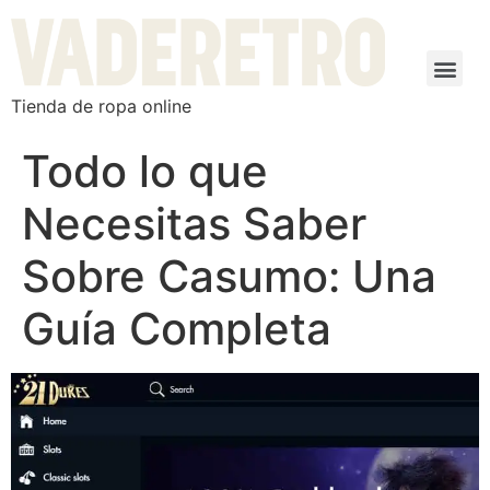
Tienda de ropa online
Todo lo que
Necesitas Saber
Sobre Casumo: Una
Guía Completa