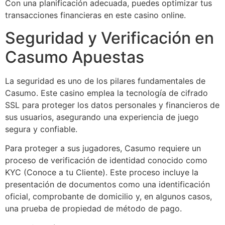
Con una planificación adecuada, puedes optimizar tus
transacciones financieras en este casino online.
Seguridad y Verificación en
Casumo Apuestas
La seguridad es uno de los pilares fundamentales de
Casumo. Este casino emplea la tecnología de cifrado
SSL para proteger los datos personales y financieros de
sus usuarios, asegurando una experiencia de juego
segura y confiable.
Para proteger a sus jugadores, Casumo requiere un
proceso de verificación de identidad conocido como
KYC (Conoce a tu Cliente). Este proceso incluye la
presentación de documentos como una identificación
oficial, comprobante de domicilio y, en algunos casos,
una prueba de propiedad de método de pago.