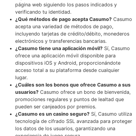
página web siguiendo los pasos indicados y
verificando tu identidad.
¿Qué métodos de pago acepta Casumo?
Casumo
acepta una variedad de métodos de pago,
incluyendo tarjetas de crédito/débito, monederos
electrónicos y transferencias bancarias.
¿Casumo tiene una aplicación móvil?
Sí, Casumo
ofrece una aplicación móvil disponible para
dispositivos iOS y Android, proporcionándote
acceso total a su plataforma desde cualquier
lugar.
¿Cuáles son los bonos que ofrece Casumo a sus
usuarios?
Casumo ofrece un bono de bienvenida,
promociones regulares y puntos de lealtad que
pueden ser canjeados por premios.
¿Casumo es un casino seguro?
Sí, Casumo utiliza
tecnología de cifrado SSL avanzada para proteger
los datos de los usuarios, garantizando una
experiencia de juego segura.