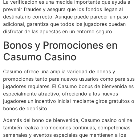
La verificación es una medida importante que ayuda a
prevenir fraudes y asegura que los fondos llegan al
destinatario correcto. Aunque puede parecer un paso
adicional, garantiza que todos los jugadores puedan
disfrutar de las apuestas en un entorno seguro.
Bonos y Promociones en
Casumo Casino
Casumo ofrece una amplia variedad de bonos y
promociones tanto para nuevos usuarios como para sus
jugadores regulares. El Casumo bonus de bienvenida es
especialmente atractivo, ofreciendo a los nuevos
jugadores un incentivo inicial mediante giros gratuitos o
bonos de depósito.
Además del bono de bienvenida, Casumo casino online
también realiza promociones continuas, competencias
semanales y eventos especiales que mantienen a los