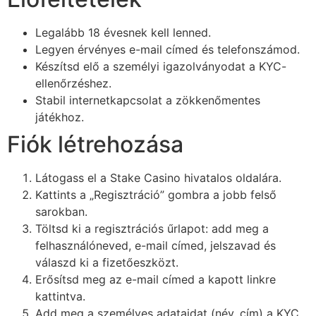
Legalább 18 évesnek kell lenned.
Legyen érvényes e-mail címed és telefonszámod.
Készítsd elő a személyi igazolványodat a KYC-
ellenőrzéshez.
Stabil internetkapcsolat a zökkenőmentes
játékhoz.
Fiók létrehozása
Látogass el a Stake Casino hivatalos oldalára.
Kattints a „Regisztráció” gombra a jobb felső
sarokban.
Töltsd ki a regisztrációs űrlapot: add meg a
felhasználóneved, e-mail címed, jelszavad és
válaszd ki a fizetőeszközt.
Erősítsd meg az e-mail címed a kapott linkre
kattintva.
Add meg a személyes adataidat (név, cím) a KYC