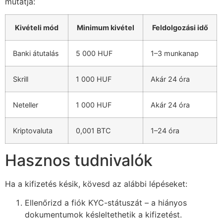
mutatja:
Kivételi mód
Minimum kivétel
Feldolgozási idő
Banki átutalás
5 000 HUF
1–3 munkanap
Skrill
1 000 HUF
Akár 24 óra
Neteller
1 000 HUF
Akár 24 óra
Kriptovaluta
0,001 BTC
1–24 óra
Hasznos tudnivalók
Ha a kifizetés késik, kövesd az alábbi lépéseket:
Ellenőrizd a fiók KYC-státuszát – a hiányos
dokumentumok késleltethetik a kifizetést.