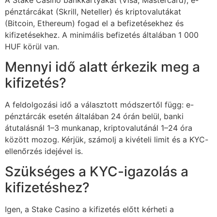
pénztárcákat (Skrill, Neteller) és kriptovalutákat
(Bitcoin, Ethereum) fogad el a befizetésekhez és
kifizetésekhez. A minimális befizetés általában 1 000
HUF körül van.
Mennyi idő alatt érkezik meg a
kifizetés?
A feldolgozási idő a választott módszertől függ: e-
pénztárcák esetén általában 24 órán belül, banki
átutalásnál 1–3 munkanap, kriptovalutánál 1–24 óra
között mozog. Kérjük, számolj a kivételi limit és a KYC-
ellenőrzés idejével is.
Szükséges a KYC-igazolás a
kifizetéshez?
Igen, a Stake Casino a kifizetés előtt kérheti a