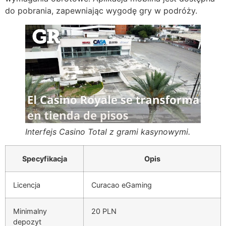
do pobrania, zapewniając wygodę gry w podróży.
Interfejs Casino Total z grami kasynowymi.
Specyfikacja
Opis
Licencja
Curacao eGaming
Minimalny
20 PLN
depozyt