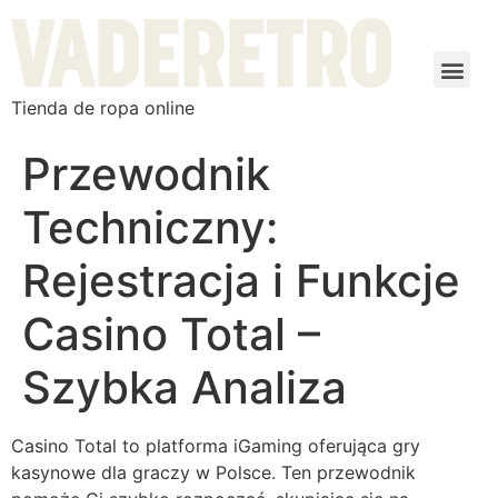
Tienda de ropa online
Przewodnik
Techniczny:
Rejestracja i Funkcje
Casino Total –
Szybka Analiza
Casino Total to platforma iGaming oferująca gry
kasynowe dla graczy w Polsce. Ten przewodnik