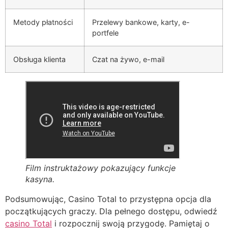
Metody płatności
Przelewy bankowe, karty, e-
portfele
Obsługa klienta
Czat na żywo, e-mail
Film instruktażowy pokazujący funkcje
kasyna.
Podsumowując, Casino Total to przystępna opcja dla
początkujących graczy. Dla pełnego dostępu, odwiedź
casino Total
i rozpocznij swoją przygodę. Pamiętaj o