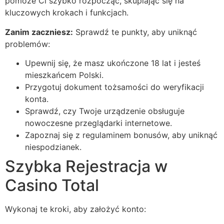
pomoże Ci szybko rozpocząć, skupiając się na
kluczowych krokach i funkcjach.
Zanim zaczniesz:
Sprawdź te punkty, aby uniknąć
problemów:
Upewnij się, że masz ukończone 18 lat i jesteś
mieszkańcem Polski.
Przygotuj dokument tożsamości do weryfikacji
konta.
Sprawdź, czy Twoje urządzenie obsługuje
nowoczesne przeglądarki internetowe.
Zapoznaj się z regulaminem bonusów, aby uniknąć
niespodzianek.
Szybka Rejestracja w
Casino Total
Wykonaj te kroki, aby założyć konto: