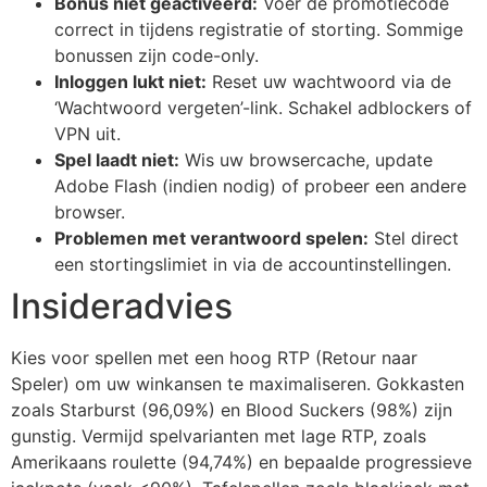
Bonus niet geactiveerd:
Voer de promotiecode
correct in tijdens registratie of storting. Sommige
bonussen zijn code-only.
Inloggen lukt niet:
Reset uw wachtwoord via de
‘Wachtwoord vergeten’-link. Schakel adblockers of
VPN uit.
Spel laadt niet:
Wis uw browsercache, update
Adobe Flash (indien nodig) of probeer een andere
browser.
Problemen met verantwoord spelen:
Stel direct
een stortingslimiet in via de accountinstellingen.
Insideradvies
Kies voor spellen met een hoog RTP (Retour naar
Speler) om uw winkansen te maximaliseren. Gokkasten
zoals Starburst (96,09%) en Blood Suckers (98%) zijn
gunstig. Vermijd spelvarianten met lage RTP, zoals
Amerikaans roulette (94,74%) en bepaalde progressieve