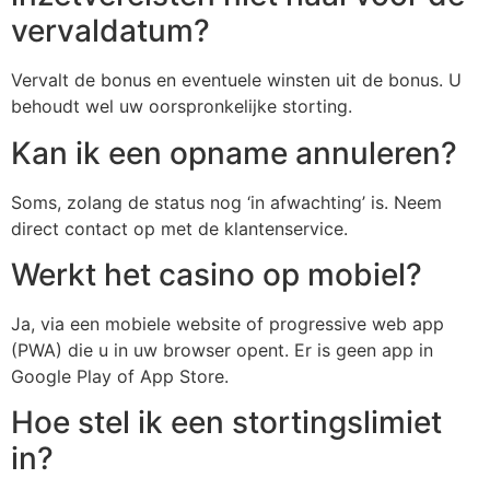
vervaldatum?
Vervalt de bonus en eventuele winsten uit de bonus. U
behoudt wel uw oorspronkelijke storting.
Kan ik een opname annuleren?
Soms, zolang de status nog ‘in afwachting’ is. Neem
direct contact op met de klantenservice.
Werkt het casino op mobiel?
Ja, via een mobiele website of progressive web app
(PWA) die u in uw browser opent. Er is geen app in
Google Play of App Store.
Hoe stel ik een stortingslimiet
in?