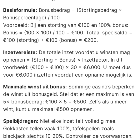
Basisformule:
Bonusbedrag = (Stortingsbedrag ×
Bonuspercentage) / 100
Voorbeeld: Bij een storting van €100 en 100% bonus:
Bonus = (100 × 100) / 100 = €100. Totaal speelsaldo =
€100 (storting) + €100 (bonus) = €200.
Inzetvereiste:
De totale inzet voordat u winsten mag
opnemen = (Storting + Bonus) × Inzetfactor. In dit
voorbeeld: (€100 + €100) × 30 = €6.000. U moet dus
voor €6.000 inzetten voordat een opname mogelijk is.
Maximale winst uit bonus:
Sommige casino’s beperken
de winst uit bonusgeld. Stel dat er een maximum is van
5× bonusbedrag: €100 × 5 = €500. Zelfs als u meer
wint, kunt u maximaal €500 opnemen.
Spelbijdragen:
Niet elke inzet telt volledig mee.
Gokkasten tellen vaak 100%, tafelspellen zoals
blackjack slechts 10-20%. Controleer de voorwaarden.