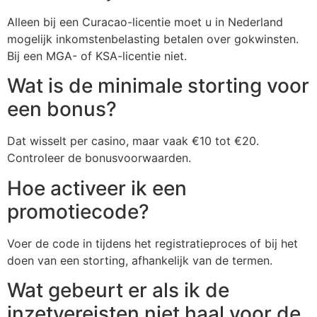
Alleen bij een Curacao-licentie moet u in Nederland
mogelijk inkomstenbelasting betalen over gokwinsten.
Bij een MGA- of KSA-licentie niet.
Wat is de minimale storting voor
een bonus?
Dat wisselt per casino, maar vaak €10 tot €20.
Controleer de bonusvoorwaarden.
Hoe activeer ik een
promotiecode?
Voer de code in tijdens het registratieproces of bij het
doen van een storting, afhankelijk van de termen.
Wat gebeurt er als ik de
inzetvereisten niet haal voor de