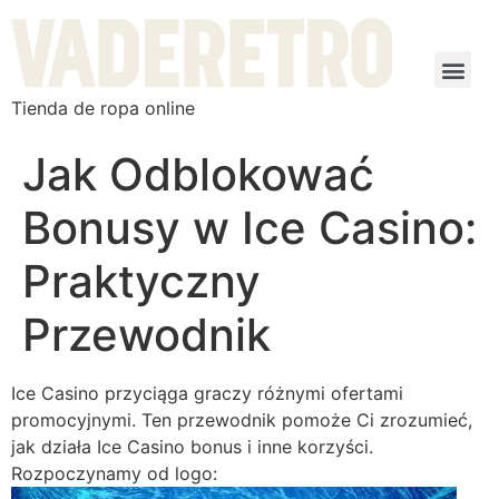
Tienda de ropa online
Jak Odblokować
Bonusy w Ice Casino:
Praktyczny
Przewodnik
Ice Casino przyciąga graczy różnymi ofertami
promocyjnymi. Ten przewodnik pomoże Ci zrozumieć,
jak działa Ice Casino bonus i inne korzyści.
Rozpoczynamy od logo: