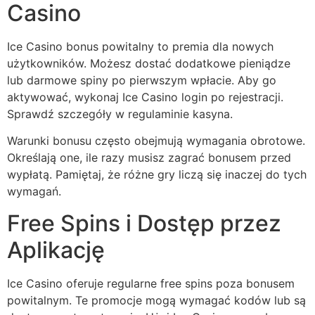
Casino
Ice Casino bonus powitalny to premia dla nowych
użytkowników. Możesz dostać dodatkowe pieniądze
lub darmowe spiny po pierwszym wpłacie. Aby go
aktywować, wykonaj Ice Casino login po rejestracji.
Sprawdź szczegóły w regulaminie kasyna.
Warunki bonusu często obejmują wymagania obrotowe.
Określają one, ile razy musisz zagrać bonusem przed
wypłatą. Pamiętaj, że różne gry liczą się inaczej do tych
wymagań.
Free Spins i Dostęp przez
Aplikację
Ice Casino oferuje regularne free spins poza bonusem
powitalnym. Te promocje mogą wymagać kodów lub są