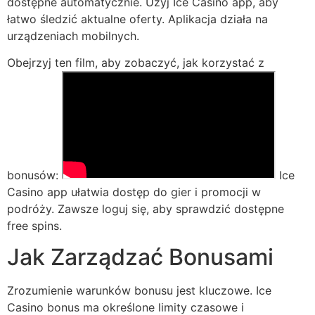
dostępne automatycznie. Użyj Ice Casino app, aby
łatwo śledzić aktualne oferty. Aplikacja działa na
urządzeniach mobilnych.
Obejrzyj ten film, aby zobaczyć, jak korzystać z
bonusów:
Ice
Casino app ułatwia dostęp do gier i promocji w
podróży. Zawsze loguj się, aby sprawdzić dostępne
free spins.
Jak Zarządzać Bonusami
Zrozumienie warunków bonusu jest kluczowe. Ice
Casino bonus ma określone limity czasowe i