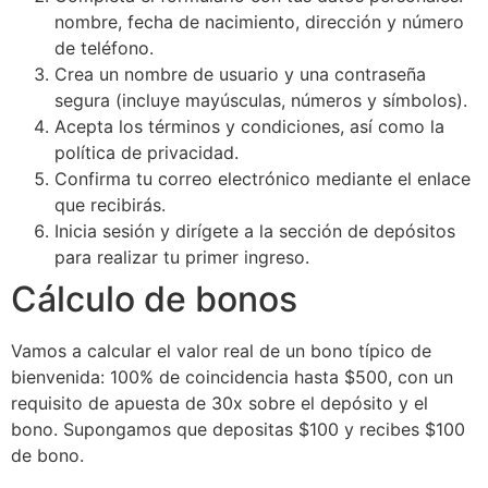
nombre, fecha de nacimiento, dirección y número
de teléfono.
Crea un nombre de usuario y una contraseña
segura (incluye mayúsculas, números y símbolos).
Acepta los términos y condiciones, así como la
política de privacidad.
Confirma tu correo electrónico mediante el enlace
que recibirás.
Inicia sesión y dirígete a la sección de depósitos
para realizar tu primer ingreso.
Cálculo de bonos
Vamos a calcular el valor real de un bono típico de
bienvenida: 100% de coincidencia hasta $500, con un
requisito de apuesta de 30x sobre el depósito y el
bono. Supongamos que depositas $100 y recibes $100
de bono.