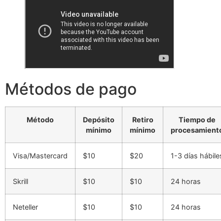
Métodos de pago
Método
Depósito
Retiro
Tiempo de
mínimo
mínimo
procesamient
Visa/Mastercard
$10
$20
1-3 días hábile
Skrill
$10
$10
24 horas
Neteller
$10
$10
24 horas