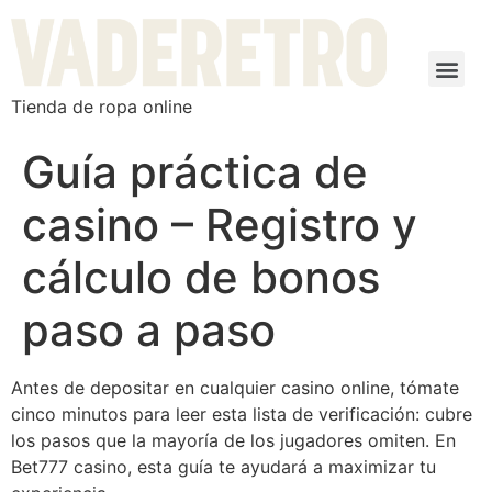
Tienda de ropa online
Guía práctica de
casino – Registro y
cálculo de bonos
paso a paso
Antes de depositar en cualquier casino online, tómate
cinco minutos para leer esta lista de verificación: cubre
los pasos que la mayoría de los jugadores omiten. En
Bet777 casino, esta guía te ayudará a maximizar tu