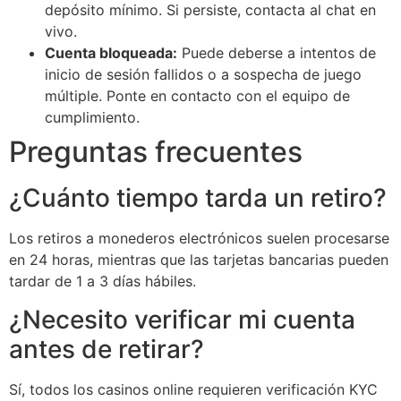
depósito mínimo. Si persiste, contacta al chat en
vivo.
Cuenta bloqueada:
Puede deberse a intentos de
inicio de sesión fallidos o a sospecha de juego
múltiple. Ponte en contacto con el equipo de
cumplimiento.
Preguntas frecuentes
¿Cuánto tiempo tarda un retiro?
Los retiros a monederos electrónicos suelen procesarse
en 24 horas, mientras que las tarjetas bancarias pueden
tardar de 1 a 3 días hábiles.
¿Necesito verificar mi cuenta
antes de retirar?
Sí, todos los casinos online requieren verificación KYC