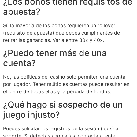
¿Los bonos tienen requisitos de
apuesta?
Sí, la mayoría de los bonos requieren un rollover
(requisito de apuesta) que debes cumplir antes de
retirar las ganancias. Varía entre 30x y 40x.
¿Puedo tener más de una
cuenta?
No, las políticas del casino solo permiten una cuenta
por jugador. Tener múltiples cuentas puede resultar en
el cierre de todas ellas y la pérdida de fondos.
¿Qué hago si sospecho de un
juego injusto?
Puedes solicitar los registros de la sesión (logs) al
soporte. Si detectas anomalías, contacta al ente