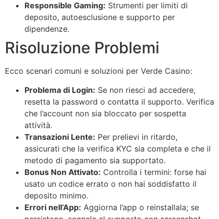
Responsible Gaming:
Strumenti per limiti di
deposito, autoesclusione e supporto per
dipendenze.
Risoluzione Problemi
Ecco scenari comuni e soluzioni per Verde Casino:
Problema di Login:
Se non riesci ad accedere,
resetta la password o contatta il supporto. Verifica
che l’account non sia bloccato per sospetta
attività.
Transazioni Lente:
Per prelievi in ritardo,
assicurati che la verifica KYC sia completa e che il
metodo di pagamento sia supportato.
Bonus Non Attivato:
Controlla i termini: forse hai
usato un codice errato o non hai soddisfatto il
deposito minimo.
Errori nell’App:
Aggiorna l’app o reinstallala; se
persistono, segnala al supporto con screenshot.