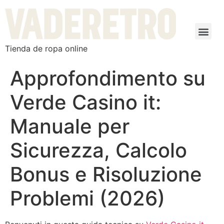
Tienda de ropa online
Approfondimento su
Verde Casino it:
Manuale per
Sicurezza, Calcolo
Bonus e Risoluzione
Problemi (2026)