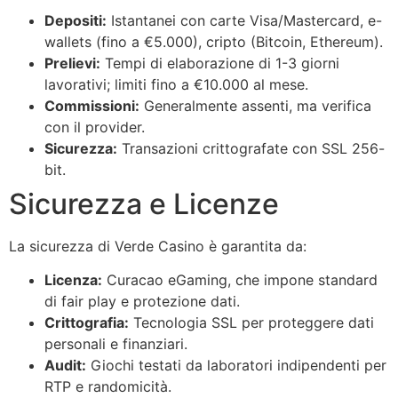
Depositi:
Istantanei con carte Visa/Mastercard, e-
wallets (fino a €5.000), cripto (Bitcoin, Ethereum).
Prelievi:
Tempi di elaborazione di 1-3 giorni
lavorativi; limiti fino a €10.000 al mese.
Commissioni:
Generalmente assenti, ma verifica
con il provider.
Sicurezza:
Transazioni crittografate con SSL 256-
bit.
Sicurezza e Licenze
La sicurezza di Verde Casino è garantita da:
Licenza:
Curacao eGaming, che impone standard
di fair play e protezione dati.
Crittografia:
Tecnologia SSL per proteggere dati
personali e finanziari.
Audit:
Giochi testati da laboratori indipendenti per
RTP e randomicità.